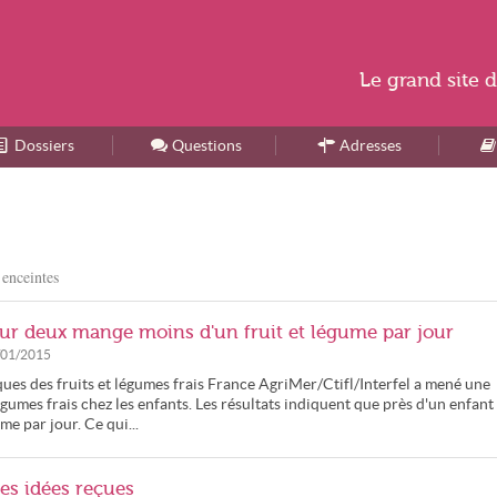
Le
grand site
d
Dossiers
Accueil
Questions
Adresses
 enceintes
sur deux mange moins d'un fruit et légume par jour
/01/2015
es des fruits et légumes frais France AgriMer/Ctifl/Interfel a mené une
gumes frais chez les enfants. Les résultats indiquent que près d'un enfant
e par jour. Ce qui...
les idées reçues