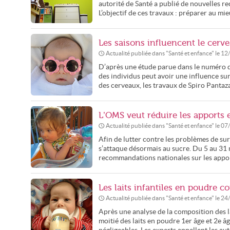
autorité de Santé a publié de nouvelles r
L’objectif de ces travaux : préparer au mieux
Les saisons influencent le cerv
Actualité publiée dans "
Santé et enfance
" le
12
D’après une étude parue dans le numéro du
des individus peut avoir une influence su
des cerveaux, les travaux de Spiro Pantaza
L’OMS veut réduire les apport
Actualité publiée dans "
Santé et enfance
" le
07
Afin de lutter contre les problèmes de su
s’attaque désormais au sucre. Du 5 au 31 
recommandations nationales sur les appor
Les laits infantiles en poudre 
Actualité publiée dans "
Santé et enfance
" le
24
Après une analyse de la composition des la
moitié des laits en poudre 1er âge et 2e 