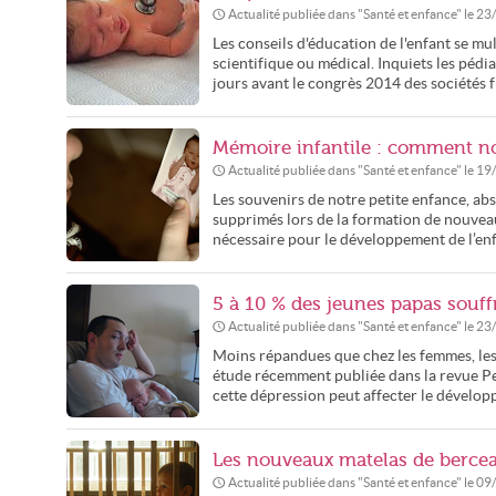
Actualité publiée dans "
Santé et enfance
" le
23
Les conseils d'éducation de l'enfant se m
scientifique ou médical. Inquiets les péd
jours avant le congrès 2014 des sociétés f
Mémoire infantile : comment no
Actualité publiée dans "
Santé et enfance
" le
19
Les souvenirs de notre petite enfance, abs
supprimés lors de la formation de nouveau
nécessaire pour le développement de l’enfa
5 à 10 % des jeunes papas souff
Actualité publiée dans "
Santé et enfance
" le
23
Moins répandues que chez les femmes, les
étude récemment publiée dans la revue Ped
cette dépression peut affecter le dévelop
Les nouveaux matelas de berceau
Actualité publiée dans "
Santé et enfance
" le
09