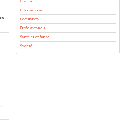
Insolite
International
ues
Législation
Professionnels
Santé et enfance
Société
e
e,