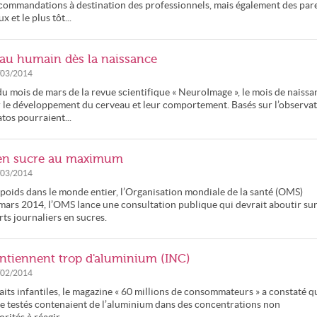
ecommandations à destination des professionnels, mais également des par
 et le plus tôt...
eau humain dès la naissance
/03/2014
 mois de mars de la revue scientifique « NeuroImage », le mois de naissa
r le développement du cerveau et leur comportement. Basés sur l’observa
tos pourraient...
s en sucre au maximum
/03/2014
rpoids dans le monde entier, l’Organisation mondiale de la santé (OMS)
mars 2014, l’OMS lance une consultation publique qui devrait aboutir su
ts journaliers en sucres.
contiennent trop d'aluminium (INC)
/02/2014
its infantiles, le magazine « 60 millions de consommateurs » a constaté q
âge testés contenaient de l’aluminium dans des concentrations non