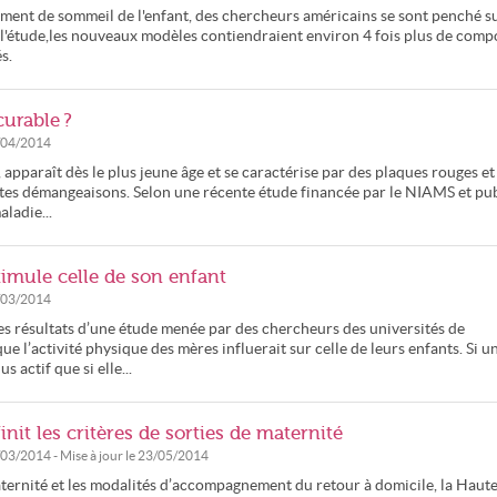
nement de sommeil de l'enfant, des chercheurs américains se sont penché su
 l'étude,les nouveaux modèles contiendraient environ 4 fois plus de comp
s.
curable ?
/04/2014
 apparaît dès le plus jeune âge et se caractérise par des plaques rouges et
rtes démangeaisons. Selon une récente étude financée par le NIAMS et pu
ladie...
timule celle de son enfant
/03/2014
les résultats d’une étude menée par des chercheurs des universités de
e l’activité physique des mères influerait sur celle de leurs enfants. Si u
 actif que si elle...
nit les critères de sorties de maternité
/03/2014
- Mise à jour le
23/05/2014
maternité et les modalités d’accompagnement du retour à domicile, la Haut