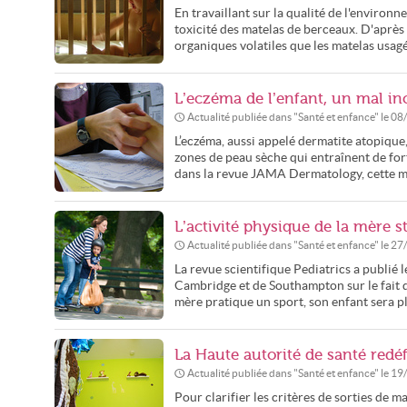
En travaillant sur la qualité de l'environ
toxicité des matelas de berceaux. D'après
organiques volatiles que les matelas usagé
L’eczéma de l’enfant, un mal in
Actualité publiée dans "
Santé et enfance
" le
08
L’eczéma, aussi appelé dermatite atopique,
zones de peau sèche qui entraînent de fo
dans la revue JAMA Dermatology, cette ma
L’activité physique de la mère s
Actualité publiée dans "
Santé et enfance
" le
27
La revue scientifique Pediatrics a publié 
Cambridge et de Southampton sur le fait qu
mère pratique un sport, son enfant sera plus
La Haute autorité de santé redéfi
Actualité publiée dans "
Santé et enfance
" le
19
Pour clarifier les critères de sorties de 