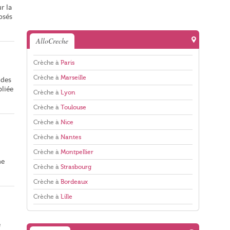
r la
osés
AlloCreche
Crèche à
Paris
Crèche à
Marseille
 des
bliée
Crèche à
Lyon
Crèche à
Toulouse
Crèche à
Nice
Crèche à
Nantes
Crèche à
Montpellier
ne
Crèche à
Strasbourg
Crèche à
Bordeaux
Crèche à
Lille
e