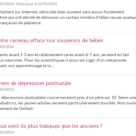
/05/2014
- Mise à jour le
26/05/2014
ultiplient sur Internet, véhiculés bien souvent sans aucun fondement
iatres qui ont décidé de dénoncer un certain nombre d'idées reçues quelq
rançaises de pédiatrie.
tre cerveau efface nos souvenirs de bébés
/05/2014
ents avant 2-3 ans et relativement rares avant 6-7 ans, seraient en fait
x neurones. Pour les scientifiques il pourrait s’agir d’un mécanisme
nt, son apprentissage et la...
rent de dépression postnatale
/04/2014
 dépressions postnatales concerneraient près d’un père sur 10. Selon un
iatirics, les jeunes adultes seraient particulièrement touchés. Non suivi
pement de l’enfant.
x sont-ils plus toxiques que les anciens ?
/04/2014