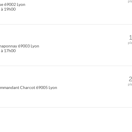
pl
ue
69002
Lyon
0 à 19h00
pl
Chaponnay
69003
Lyon
0 à 17h00
pl
ommandant Charcot
69005
Lyon