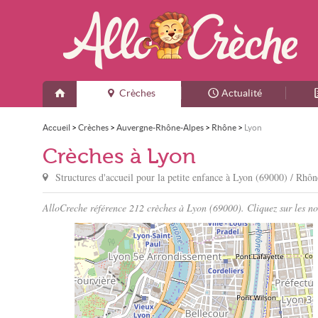
Crèches
Actualité
Accueil
>
Crèches
>
Auvergne-Rhône-Alpes
>
Rhône
>
Lyon
Crèches à Lyon
Structures d'accueil pour la petite enfance à
Lyon
(69000) / Rhôn
AlloCreche référence 212 crèches à Lyon (69000). Cliquez sur les nom