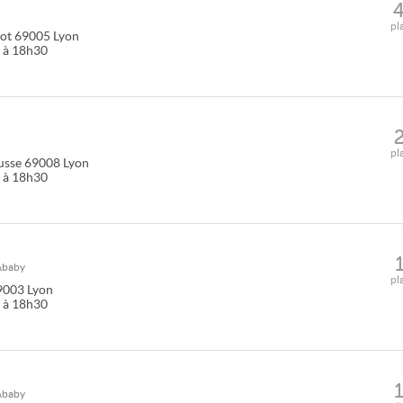
pl
ot
69005
Lyon
0 à 18h30
pl
usse
69008
Lyon
0 à 18h30
&baby
pl
9003
Lyon
0 à 18h30
&baby