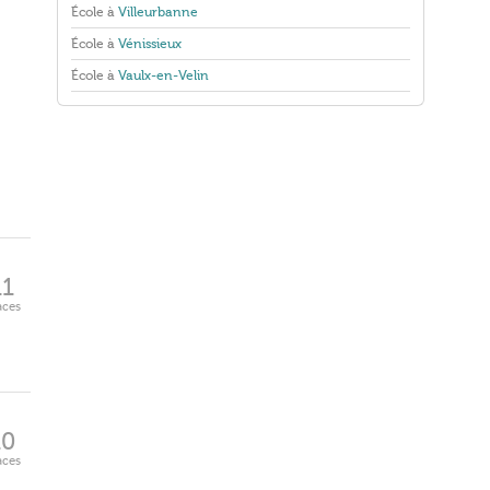
École à
Villeurbanne
École à
Vénissieux
École à
Vaulx-en-Velin
11
aces
10
aces