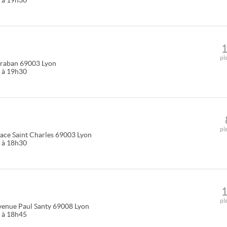
0 à 19h30
pl
araban
69003
Lyon
0 à 19h30
pl
lace Saint Charles
69003
Lyon
0 à 18h30
pl
venue Paul Santy
69008
Lyon
5 à 18h45