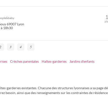
eople&baby
pl
Gouy
69007
Lyon
0 à 18h30
2
3
4
5
rises
Crèches parentales
Haltes-garderies
Jardins d'enfants
tes-garderies existantes. Chacune des structures lyonnaises a sa page dé
ez besoin, ainsi que des renseignements sur les contraintes de résidence,