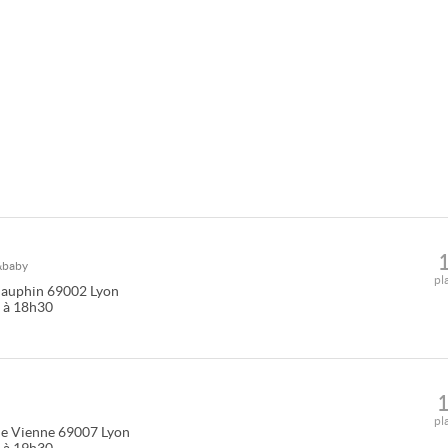
&baby
pl
Dauphin
69002
Lyon
0 à 18h30
pl
de Vienne
69007
Lyon