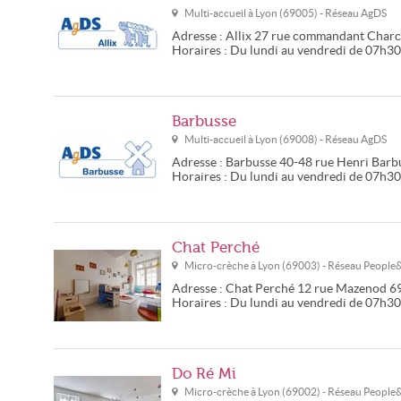
Multi-accueil à
Lyon
(
69005
) - Réseau
AgDS
Adresse :
Allix
27 rue commandant Charc
Horaires :
Du lundi au vendredi de 07h3
Barbusse
Multi-accueil à
Lyon
(
69008
) - Réseau
AgDS
Adresse :
Barbusse
40-48 rue Henri Barb
Horaires :
Du lundi au vendredi de 07h3
Chat Perché
Micro-crèche à
Lyon
(
69003
) - Réseau
People
Adresse :
Chat Perché
12 rue Mazenod
6
Horaires :
Du lundi au vendredi de 07h3
Do Ré Mi
Micro-crèche à
Lyon
(
69002
) - Réseau
People