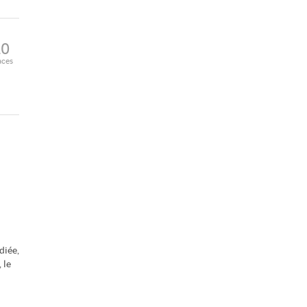
10
aces
diée,
 le