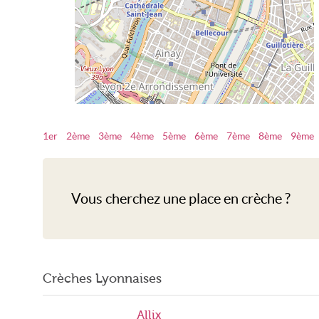
1er
2ème
3ème
4ème
5ème
6ème
7ème
8ème
9ème
Crèche Lyon
Vous cherchez une place en crèche ?
Crèches Lyonnaises
Allix