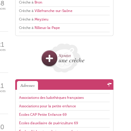
48
Crèche à
Bron
aces
Crèche à
Villefranche-sur-Saône
Crèche à
Meyzieu
Crèche à
Rillieux-la-Pape
21
aces
Ajouter
une crèche
11
Adresses
aces
Associations des ludothèques françaises
Associations pour la petite enfance
Écoles CAP Petite Enfance 69
Écoles d'auxiliaire de puériculture 69
10