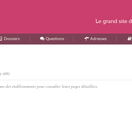
Le
grand site
d
Dossiers
Accueil
Questions
Adresses
e (69)
s des établissements pour consulter leurs pages détaillées.