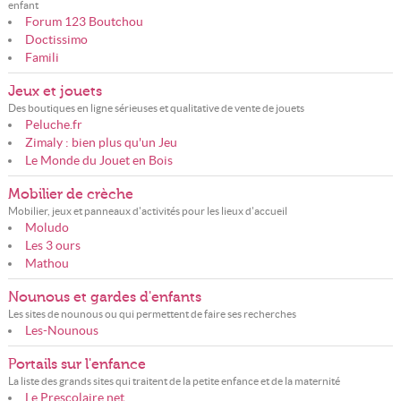
enfant
Forum 123 Boutchou
Doctissimo
Famili
Jeux et jouets
Des boutiques en ligne sérieuses et qualitative de vente de jouets
Peluche.fr
Zimaly : bien plus qu'un Jeu
Le Monde du Jouet en Bois
Mobilier de crèche
Mobilier, jeux et panneaux d'activités pour les lieux d'accueil
Moludo
Les 3 ours
Mathou
Nounous et gardes d'enfants
Les sites de nounous ou qui permettent de faire ses recherches
Les-Nounous
Portails sur l'enfance
La liste des grands sites qui traitent de la petite enfance et de la maternité
Le Prescolaire.net