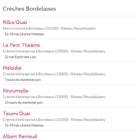
Crèches Bordelaises
Bilbo'Quai
Micro-crèche à
Bordeaux
(
33100
) - Réseau
People&baby
51-59 rue Léonce Motelay
Le Petit Théâtre
Crèche d'entreprise à
Bordeaux
(
33000
) - Réseau
People&baby
22 rue Esprit des Lois
Mélodie
Crèche d'entreprise à
Bordeaux
(
33000
) - Réseau
People&baby
7 cours du maréchal juin
Ritournelle
Crèche d'entreprise à
Bordeaux
(
33000
) - Réseau
People&baby
13 cours du maréchal juin
Tourni'Quai
Crèche d'entreprise à
Bordeaux
(
33100
) - Réseau
People&baby
51-59 rue Léonce Motelay
Albert Barraud