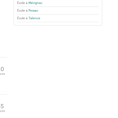
École à
Mérignac
École à
Pessac
École à
Talence
20
aces
35
aces