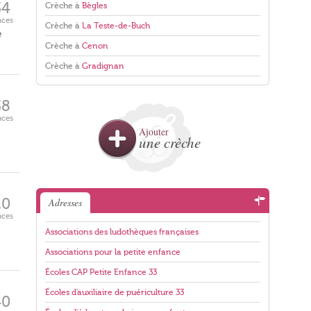
34
Crèche à
Bègles
aces
Crèche à
La Teste-de-Buch
e
Crèche à
Cenon
Crèche à
Gradignan
38
aces
Ajouter
une crèche
20
Adresses
aces
Associations des ludothèques françaises
Associations pour la petite enfance
Écoles CAP Petite Enfance 33
Écoles d'auxiliaire de puériculture 33
40