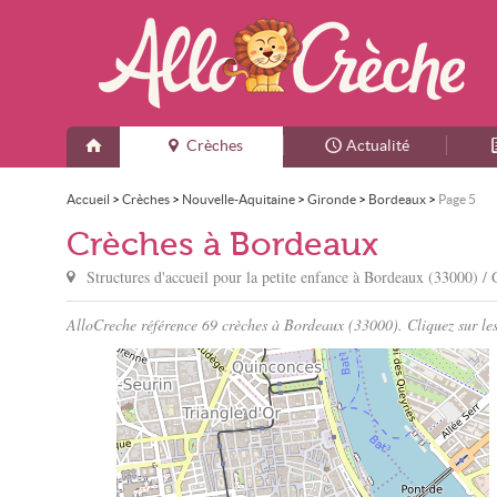
Crèches
Actualité
Accueil
>
Crèches
>
Nouvelle-Aquitaine
>
Gironde
>
Bordeaux
>
Page 5
Crèches à Bordeaux
Structures d'accueil pour la petite enfance à
Bordeaux
(33000) / 
AlloCreche référence 69 crèches à Bordeaux (33000). Cliquez sur les 