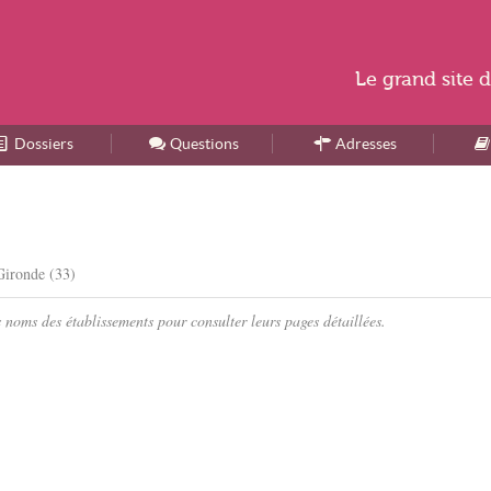
Le
grand site
d
Dossiers
Accueil
Questions
Adresses
Gironde (33)
noms des établissements pour consulter leurs pages détaillées.