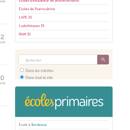
Écoles d'éducateur de jeunes enfants
aces
Écoles de Puéricultrice
LAPE 33
Ludothèques 33
RAM 33
22
aces
Dans les crèches
10
Dans tout le site
aces
École à
Bordeaux