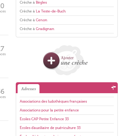
Crèche à
Bègles
10
aces
Crèche à
La Teste-de-Buch
Crèche à
Cenon
Crèche à
Gradignan
17
aces
Ajouter
une crèche
Adresses
36
aces
Associations des ludothèques françaises
Associations pour la petite enfance
Écoles CAP Petite Enfance 33
Écoles d'auxiliaire de puériculture 33