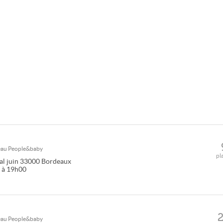
seau
People&baby
pl
l juin
33000
Bordeaux
0 à 19h00
seau
People&baby