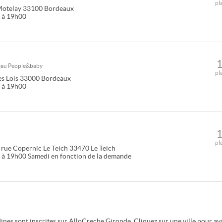
pl
Motelay
33100
Bordeaux
0 à 19h00
seau
People&baby
pl
es Lois
33000
Bordeaux
0 à 19h00
pl
rue Copernic Le Teich
33470
Le Teich
 à 19h00 Samedi en fonction de la demande
ines sont inscrites sur AlloCreche Gironde. Cliquez sur une ville pour av