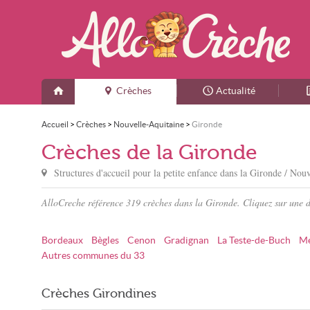
Crèches
Actualité
Accueil
>
Crèches
>
Nouvelle-Aquitaine
>
Gironde
Crèches de la Gironde
Structures d'accueil pour la petite enfance dans
la Gironde
/ Nouv
AlloCreche référence 319 crèches dans la Gironde. Cliquez sur une 
Bordeaux
Bègles
Cenon
Gradignan
La Teste-de-Buch
Mé
Autres communes du 33
Crèches Girondines