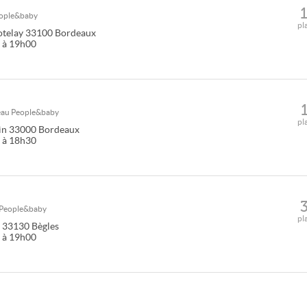
ople&baby
pl
otelay
33100
Bordeaux
0 à 19h00
seau
People&baby
pl
in
33000
Bordeaux
0 à 18h30
People&baby
pl
33130
Bègles
0 à 19h00