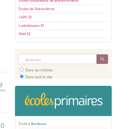
Écoles d'éducateur de jeunes enfants
Écoles de Puéricultrice
LAPE 33
Ludothèques 33
RAM 33
Dans les crèches
Dans tout le site
9
aces
École à
Bordeaux
20