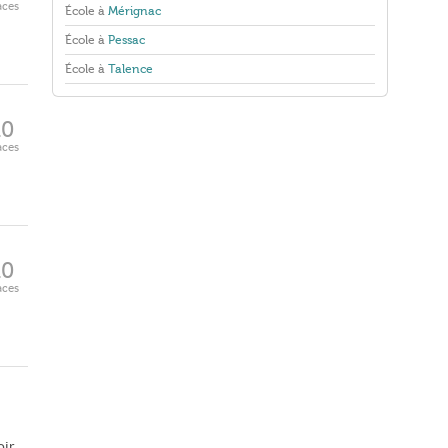
aces
École à
Mérignac
École à
Pessac
École à
Talence
10
aces
10
aces
oir