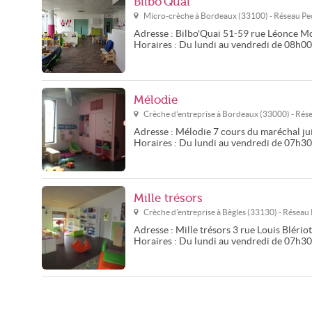
Bilbo'Quai
Micro-crèche à
Bordeaux
(
33100
) - Réseau
Pe
Adresse :
Bilbo'Quai
51-59 rue Léonce M
Horaires :
Du lundi au vendredi de 08h0
Mélodie
Crèche d'entreprise à
Bordeaux
(
33000
) - Ré
Adresse :
Mélodie
7 cours du maréchal ju
Horaires :
Du lundi au vendredi de 07h3
Mille trésors
Crèche d'entreprise à
Bègles
(
33130
) - Réseau
Adresse :
Mille trésors
3 rue Louis Blériot
Horaires :
Du lundi au vendredi de 07h3