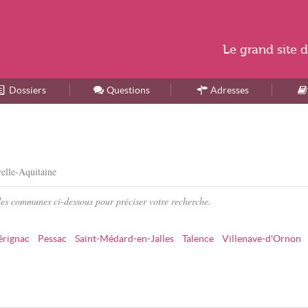
Le
grand site
d
Dossiers
Accueil
Questions
Adresses
elle-Aquitaine
des communes ci-dessous pour préciser votre recherche.
rignac
Pessac
Saint-Médard-en-Jalles
Talence
Villenave-d'Ornon