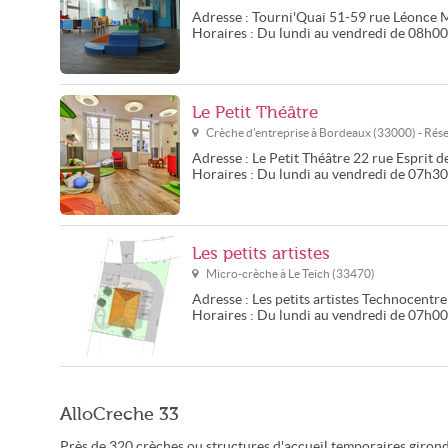
Adresse :
Tourni'Quai
51-59 rue Léonce 
Horaires :
Du lundi au vendredi de 08h0
Le Petit Théâtre
Crèche d'entreprise à
Bordeaux
(
33000
) - Ré
Adresse :
Le Petit Théâtre
22 rue Esprit d
Horaires :
Du lundi au vendredi de 07h3
Les petits artistes
Micro-crèche à
Le Teich
(
33470
)
Adresse :
Les petits artistes
Technocentre 
Horaires :
Du lundi au vendredi de 07h00
AlloCreche 33
Près de 320 crèches ou structures d'accueil temporaires girond