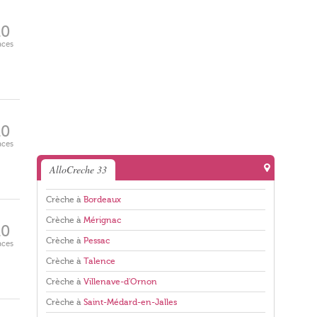
10
aces
10
aces
AlloCreche 33
Crèche à
Bordeaux
Crèche à
Mérignac
10
Crèche à
Pessac
aces
Crèche à
Talence
Crèche à
Villenave-d'Ornon
Crèche à
Saint-Médard-en-Jalles