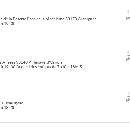
pl
e de la Poterie Parc de la Madeleine
33170
Gradignan
0 à 19h00
pl
s Alizées
33140
Villenave-d'Ornon
 à 19h00 Accueil des enfants de 7h10 à 18h45
pl
700
Mérignac
0 à 18h30