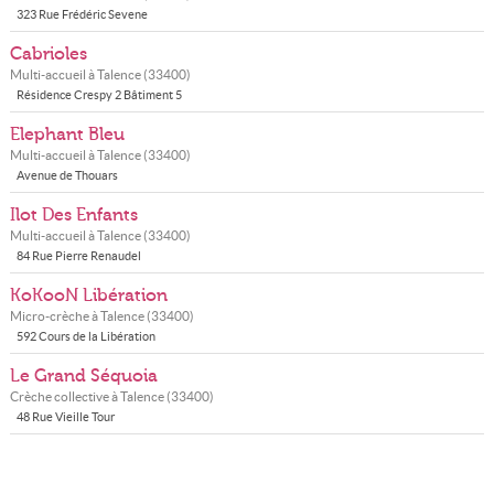
323 Rue Frédéric Sevene
Cabrioles
Multi-accueil à
Talence
(
33400
)
Résidence Crespy 2 Bâtiment 5
Elephant Bleu
Multi-accueil à
Talence
(
33400
)
Avenue de Thouars
Ilot Des Enfants
Multi-accueil à
Talence
(
33400
)
84 Rue Pierre Renaudel
KoKooN Libération
Micro-crèche à
Talence
(
33400
)
592 Cours de la Libération
Le Grand Séquoia
Crèche collective à
Talence
(
33400
)
48 Rue Vieille Tour