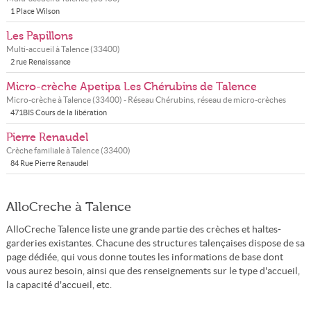
1 Place Wilson
Les Papillons
Multi-accueil à
Talence
(
33400
)
2 rue Renaissance
Micro-crèche Apetipa Les Chérubins de Talence
Micro-crèche à
Talence
(
33400
) - Réseau
Chérubins, réseau de micro-crèches
471BIS Cours de la libération
Pierre Renaudel
Crèche familiale à
Talence
(
33400
)
84 Rue Pierre Renaudel
AlloCreche à Talence
AlloCreche Talence liste une grande partie des crèches et haltes-
garderies existantes. Chacune des structures talençaises dispose de sa
page dédiée, qui vous donne toutes les informations de base dont
vous aurez besoin, ainsi que des renseignements sur le type d'accueil,
la capacité d'accueil, etc.