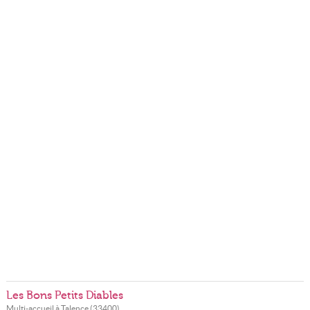
Les Bons Petits Diables
Multi-accueil à
Talence
(
33400
)