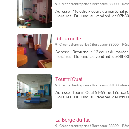
Crèche d'entreprise à
Bordeaux
(
33000
) - Ré
Adresse :
Mélodie
7 cours du maréchal ju
Horaires :
Du lundi au vendredi de 07h3
Ritournelle
Crèche d'entreprise à
Bordeaux
(
33000
) - Ré
Adresse :
Ritournelle
13 cours du marécha
Horaires :
Du lundi au vendredi de 08h0
Tourni'Quai
Crèche d'entreprise à
Bordeaux
(
33100
) - Ré
Adresse :
Tourni'Quai
51-59 rue Léonce 
Horaires :
Du lundi au vendredi de 08h0
La Berge du lac
Crèche d'entreprise à
Bordeaux
(
33300
) - Ré