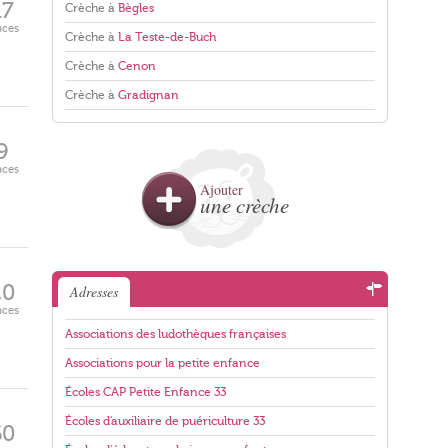
17
Crèche à
Bègles
aces
Crèche à
La Teste-de-Buch
Crèche à
Cenon
Crèche à
Gradignan
9
aces
Ajouter
une crèche
20
Adresses
aces
Associations des ludothèques françaises
Associations pour la petite enfance
Écoles CAP Petite Enfance 33
Écoles d'auxiliaire de puériculture 33
60