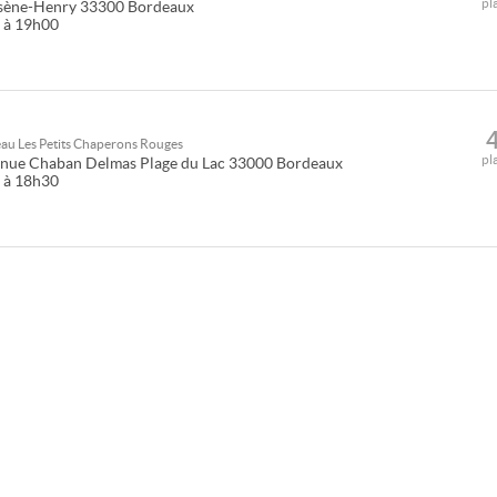
pl
rsène-Henry
33300
Bordeaux
0 à 19h00
seau
Les Petits Chaperons Rouges
pl
nue Chaban Delmas Plage du Lac
33000
Bordeaux
0 à 18h30