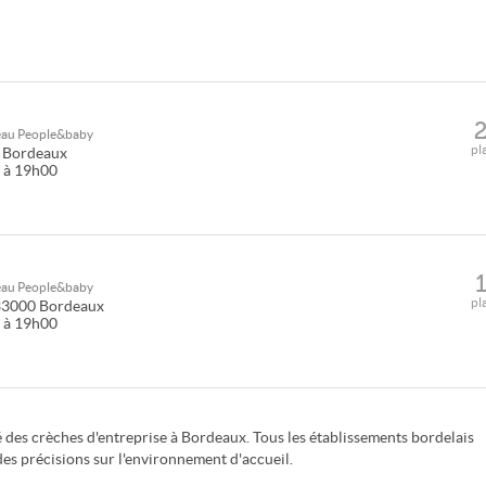
seau
People&baby
pl
Bordeaux
0 à 19h00
seau
People&baby
pl
33000
Bordeaux
0 à 19h00
té des crèches d'entreprise à Bordeaux. Tous les établissements bordelais
des précisions sur l'environnement d'accueil.