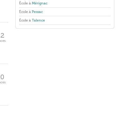
École à
Mérignac
École à
Pessac
École à
Talence
22
aces
10
aces