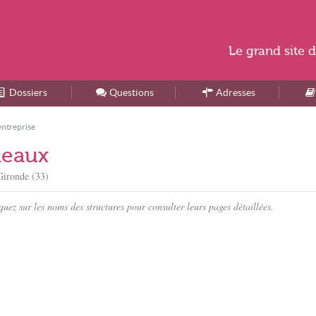
Le
grand site
d
Dossiers
Accueil
Questions
Adresses
entreprise
deaux
Gironde (33)
ez sur les noms des structures pour consulter leurs pages détaillées.