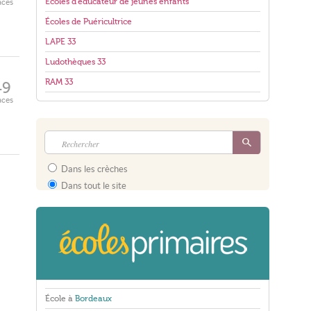
Écoles d'éducateur de jeunes enfants
aces
Écoles de Puéricultrice
LAPE 33
Ludothèques 33
RAM 33
49
aces
Dans les crèches
Dans tout le site
École à
Bordeaux