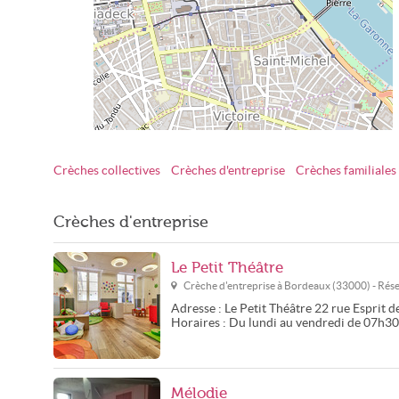
Crèches collectives
Crèches d'entreprise
Crèches familiales
Crèches d'entreprise à Bordeaux
Crèches d'entreprise
Le Petit Théâtre
Crèche d'entreprise à
Bordeaux
(
33000
) - Ré
Adresse :
Le Petit Théâtre
22 rue Esprit d
Horaires :
Du lundi au vendredi de 07h3
Mélodie