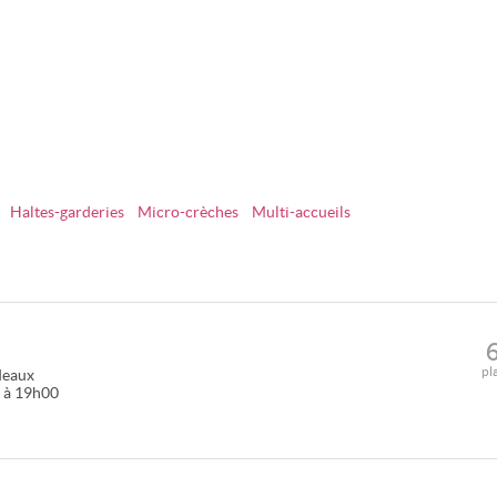
Haltes-garderies
Micro-crèches
Multi-accueils
pl
deaux
0 à 19h00