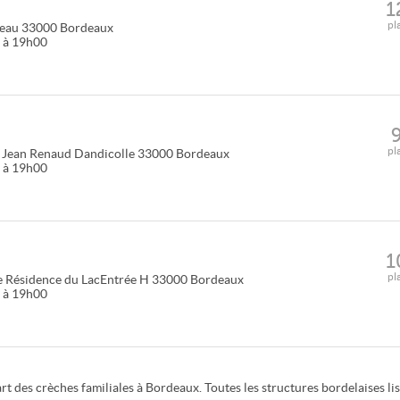
1
pl
reau
33000
Bordeaux
0 à 19h00
pl
 Jean Renaud Dandicolle
33000
Bordeaux
0 à 19h00
1
pl
 Résidence du LacEntrée H
33000
Bordeaux
0 à 19h00
art des crèches familiales à Bordeaux. Toutes les structures bordelaises li