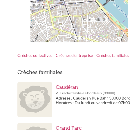
Crèches collectives
Crèches d'entreprise
Crèches familiales
Crèches familiales à Bordeaux
Crèches familiales
Caudéran
Crèche familiale à
Bordeaux
(
33000
)
Adresse :
Caudéran
Rue Bahr
33000
Bor
Horaires :
Du lundi au vendredi de 07h0
Grand Parc