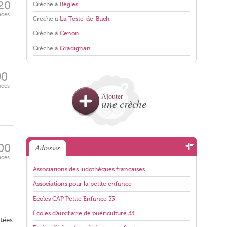
20
Crèche à
Bègles
aces
Crèche à
La Teste-de-Buch
Crèche à
Cenon
Crèche à
Gradignan
90
aces
Ajouter
une crèche
00
Adresses
aces
Associations des ludothèques françaises
Associations pour la petite enfance
Écoles CAP Petite Enfance 33
Écoles d'auxiliaire de puériculture 33
stées