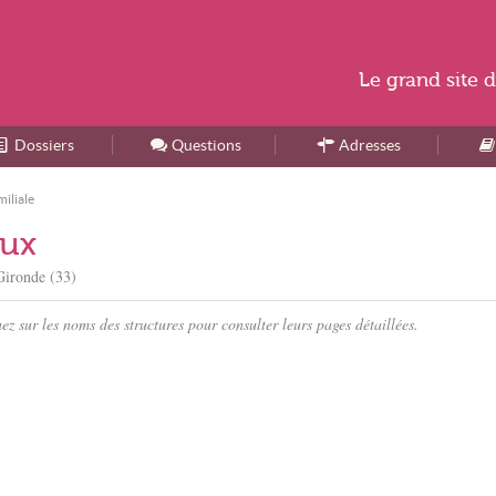
Le
grand site
d
Dossiers
Accueil
Questions
Adresses
iliale
aux
Gironde (33)
z sur les noms des structures pour consulter leurs pages détaillées.