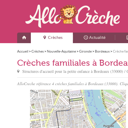
Crèches
Actualité
Accueil
>
Crèches
>
Nouvelle-Aquitaine
>
Gironde
>
Bordeaux
>
Crèche fam
Crèches familiales à Borde
Structures d'accueil pour la petite enfance à
Bordeaux
(33000) / 
AlloCreche référence 4 crèches familiales à Bordeaux (33000). Clique