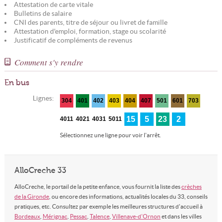
Attestation de carte vitale
Bulletins de salaire
CNI des parents, titre de séjour ou livret de famille
Attestation d'emploi, formation, stage ou scolarité
Justificatif de compléments de revenus
Comment s'y rendre
En bus
Lignes:
304
401
402
403
404
407
501
601
703
15
5
23
2
4011
4021
4031
5011
Sélectionnez une ligne pour voir l'arrêt.
AlloCreche 33
AlloCreche, le portail de la petite enfance, vous fournit la liste des
crèches
de la Gironde
, ou encore des informations, actualités locales du 33, conseils
pratiques, etc. Consultez par exemple les meilleures structures d'accueil à
Bordeaux
,
Mérignac
,
Pessac
,
Talence
,
Villenave-d'Ornon
et dans les villes