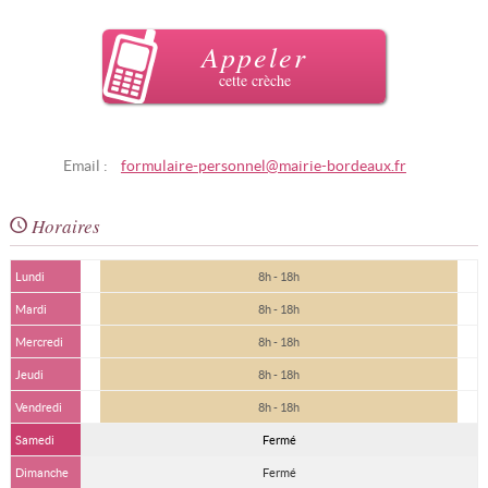
Appeler
cette crèche
Email :
formulaire-personnel@mairie-bordeaux.fr
Horaires
Lundi
8h - 18h
Mardi
8h - 18h
Mercredi
8h - 18h
Jeudi
8h - 18h
Vendredi
8h - 18h
Samedi
Fermé
Dimanche
Fermé