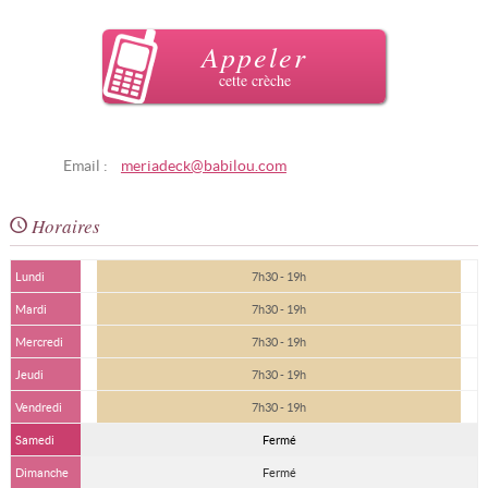
Appeler
cette crèche
Email :
meriadeck@babilou.com
Horaires
Lundi
7h30 - 19h
Mardi
7h30 - 19h
Mercredi
7h30 - 19h
Jeudi
7h30 - 19h
Vendredi
7h30 - 19h
Samedi
Fermé
Dimanche
Fermé