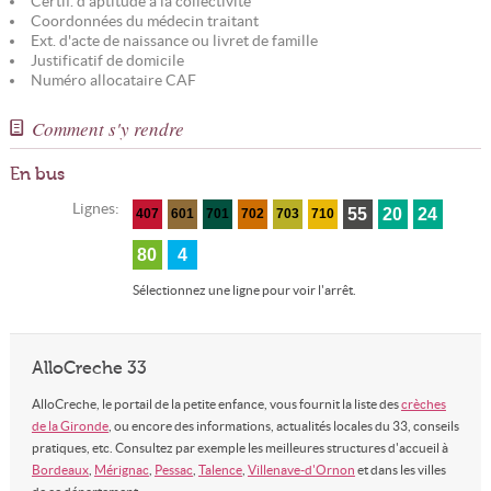
Certif. d'aptitude à la collectivité
Coordonnées du médecin traitant
Ext. d'acte de naissance ou livret de famille
Justificatif de domicile
Numéro allocataire CAF
Comment s'y rendre
En bus
Lignes:
55
20
24
407
601
701
702
703
710
80
4
Sélectionnez une ligne pour voir l'arrêt.
AlloCreche 33
AlloCreche, le portail de la petite enfance, vous fournit la liste des
crèches
de la Gironde
, ou encore des informations, actualités locales du 33, conseils
pratiques, etc. Consultez par exemple les meilleures structures d'accueil à
Bordeaux
,
Mérignac
,
Pessac
,
Talence
,
Villenave-d'Ornon
et dans les villes