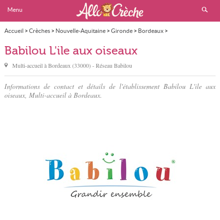
Menu
Accueil
>
Crèches
>
Nouvelle-Aquitaine
>
Gironde
>
Bordeaux
>
Babilou L'ile aux oiseaux
Babilou L'ile aux oiseaux
Multi-accueil à
Bordeaux
(
33000
) - Réseau
Babilou
Informations de contact et détails de l'établissement Babilou L'ile aux
oiseaux, Multi-accueil à Bordeaux.