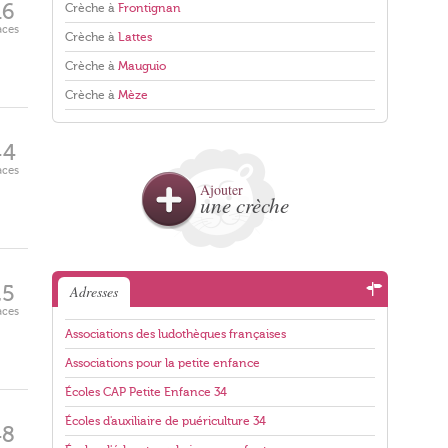
16
Crèche à
Frontignan
aces
Crèche à
Lattes
Crèche à
Mauguio
Crèche à
Mèze
44
aces
Ajouter
une crèche
25
Adresses
aces
Associations des ludothèques françaises
Associations pour la petite enfance
Écoles CAP Petite Enfance 34
Écoles d'auxiliaire de puériculture 34
48