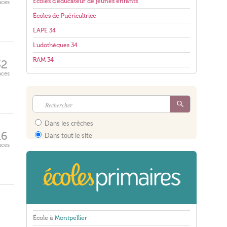
Écoles d'éducateur de jeunes enfants
aces
Écoles de Puéricultrice
LAPE 34
Ludothèques 34
RAM 34
32
aces
Dans les crèches
16
Dans tout le site
aces
École à
Montpellier