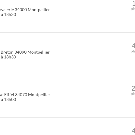
pl
avalerie
34000
Montpellier
5 à 18h30
pl
 Breton
34090
Montpellier
0 à 18h30
pl
e Eiffel
34070
Montpellier
0 à 18h00