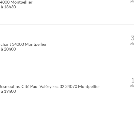
pl
4000
Montpellier
0 à 18h30
pl
rchant
34000
Montpellier
0 à 20h00
pl
esmoulins, Cité Paul Valéry Esc.32
34070
Montpellier
0 à 19h00