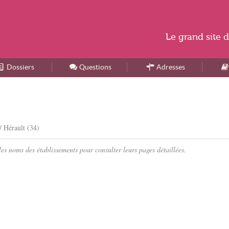
Le
grand site
d
Dossiers
Accueil
Questions
Adresses
/ Hérault (34)
es noms des établissements pour consulter leurs pages détaillées.