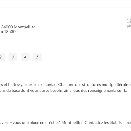
1
pl
o
34000
Montpellier
0 à 18h30
2
3
4
5
s et haltes-garderies existantes. Chacune des structures montpelliéraine
ions de base dont vous aurez besoin, ainsi que des renseignements sur la
rouverez-vous une place en crèche à Montpellier. Contactez les établisseme