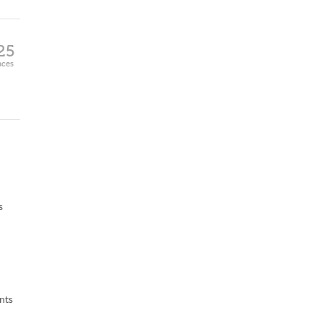
25
aces
s
nts