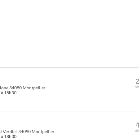
pl
lone
34080
Montpellier
5 à 18h30
pl
l Verdier
34090
Montpellier
0 à 18h30