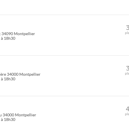
pl
t
34090
Montpellier
0 à 18h30
pl
ière
34000
Montpellier
0 à 18h30
pl
u
34000
Montpellier
0 à 18h30