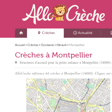
Crèches
Actualité
Accueil
>
Crèches
>
Occitanie
>
Hérault
>
Montpellier
Crèches à Montpellier
Structures d'accueil pour la petite enfance à
Montpellier
(34000) 
AlloCreche référence 64 crèches à Montpellier (34000). Cliquez sur l