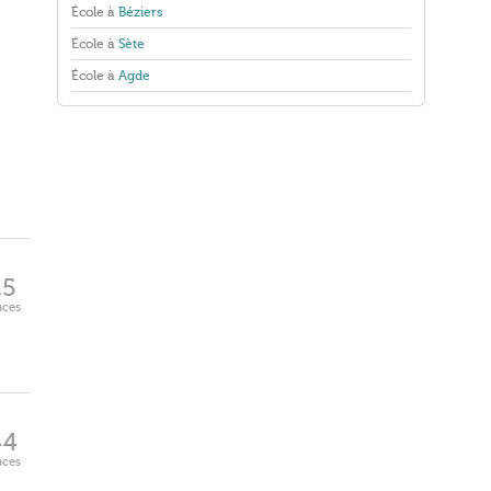
École à
Béziers
École à
Sète
École à
Agde
25
aces
44
aces