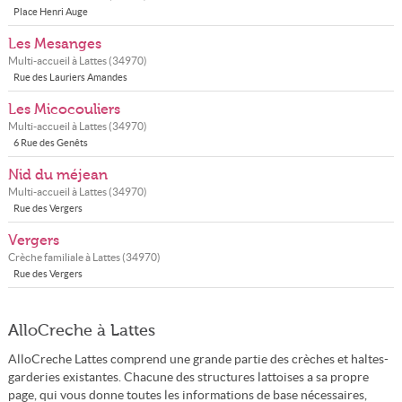
Place Henri Auge
Les Mesanges
Multi-accueil à
Lattes
(
34970
)
Rue des Lauriers Amandes
Les Micocouliers
Multi-accueil à
Lattes
(
34970
)
6 Rue des Genêts
Nid du méjean
Multi-accueil à
Lattes
(
34970
)
Rue des Vergers
Vergers
Crèche familiale à
Lattes
(
34970
)
Rue des Vergers
AlloCreche à Lattes
AlloCreche Lattes comprend une grande partie des crèches et haltes-
garderies existantes. Chacune des structures lattoises a sa propre
page, qui vous donne toutes les informations de base nécessaires,