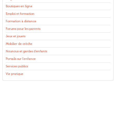
Boutiques en ligne
Emploi et formation
Formation à distance
Forums pour les parents
Jeux et jouets
Mobilier de crèche
Nounous et gardes d'enfants
Portails sur l'enfance
Services publics
Vie pratique