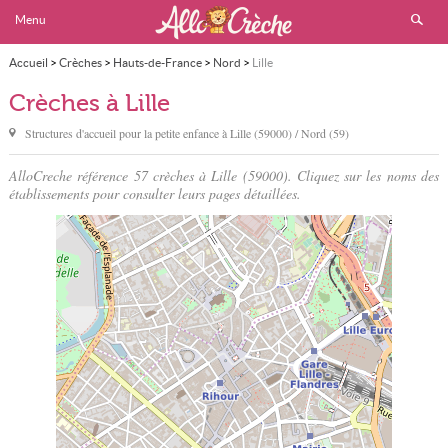
Menu
Accueil
>
Crèches
>
Hauts-de-France
>
Nord
>
Lille
Crèches à Lille
Structures d'accueil pour la petite enfance à
Lille
(59000) / Nord (59)
AlloCreche référence 57 crèches à Lille (59000). Cliquez sur les noms des
établissements pour consulter leurs pages détaillées.