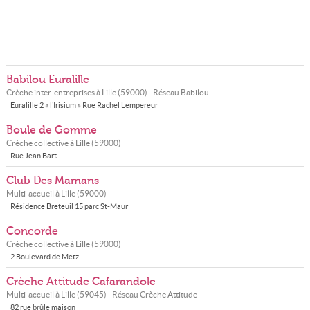
Babilou Euralille
Crèche inter-entreprises à
Lille
(
59000
) - Réseau
Babilou
Euralille 2 « l’Irisium » Rue Rachel Lempereur
Boule de Gomme
Crèche collective à
Lille
(
59000
)
Rue Jean Bart
Club Des Mamans
Multi-accueil à
Lille
(
59000
)
Résidence Breteuil 15 parc St-Maur
Concorde
Crèche collective à
Lille
(
59000
)
2 Boulevard de Metz
Crèche Attitude Cafarandole
Multi-accueil à
Lille
(
59045
) - Réseau
Crèche Attitude
82 rue brûle maison