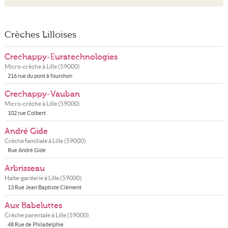
Crèches Lilloises
Crechappy-Euratechnologies
Micro-crèche à
Lille
(
59000
)
216 rue du pont à fourchon
Crechappy-Vauban
Micro-crèche à
Lille
(
59000
)
102 rue Colbert
André Gide
Crèche familiale à
Lille
(
59000
)
Rue André Gide
Arbrisseau
Halte-garderie à
Lille
(
59000
)
13 Rue Jean Baptiste Clément
Aux Babeluttes
Crèche parentale à
Lille
(
59000
)
48 Rue de Philadelphie