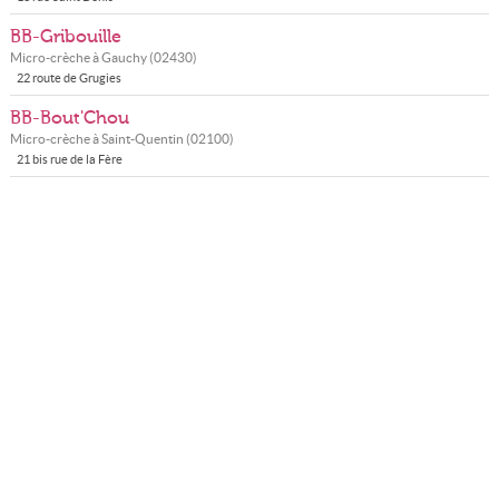
BB-Gribouille
Micro-crèche à
Gauchy
(
02430
)
22 route de Grugies
BB-Bout'Chou
Micro-crèche à
Saint-Quentin
(
02100
)
21 bis rue de la Fère