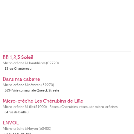
BB 1,2,3 Soleil
Micro-crèche à
Homblières
(
02720
)
13 rue Chantereau
Dans ma cabane
Micro-crèche à
Méteren
(
59270
)
5634 Voie communale Queeck Straete
Micro-crèche Les Chérubins de Lille
Micro-crèche à
Lille
(
59000
) - Réseau
Chérubins, réseau de micro-crèches
34 rue de Bailleul
ENVOL
Micro-crèche à
Noyon
(
60400
)