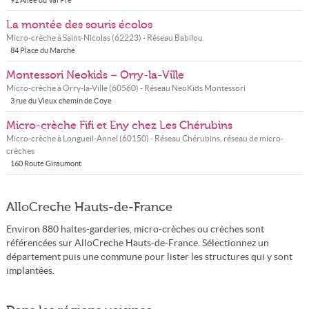
91 Allée du Val Pré
La montée des souris écolos
Micro-crèche à
Saint-Nicolas
(
62223
) - Réseau
Babilou
84 Place du Marché
Montessori Neokids – Orry-la-Ville
Micro-crèche à
Orry-la-Ville
(
60560
) - Réseau
NeoKids Montessori
3 rue du Vieux chemin de Coye
Micro-crèche Fifi et Eny chez Les Chérubins
Micro-crèche à
Longueil-Annel
(
60150
) - Réseau
Chérubins, réseau de micro-
crèches
160 Route Giraumont
AlloCreche Hauts-de-France
Environ 880 haltes-garderies, micro-crèches ou crèches sont
référencées sur AlloCreche Hauts-de-France. Sélectionnez un
département puis une commune pour lister les structures qui y sont
implantées.