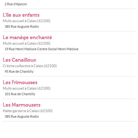
2 Rue d'Ajaccio
L'île aux enfants
Multi-accueil à
Calais
(
62100
)
385 Rue Auguste Rodin
Le manège enchanté
Multi-accueil à
Calais
(
62100
)
19 Rue Henri Matisse Centre Social Henri Matisse
Les Canailloux
Crèche collective à
Calais
(
62100
)
95 Rue de Chantilly
Les Frimousses
Multi-accueil à
Calais
(
62100
)
101 Rue de Chantilly
Les Marmousets
Halte-garderie à
Calais
(
62100
)
385 Rue Auguste Rodin