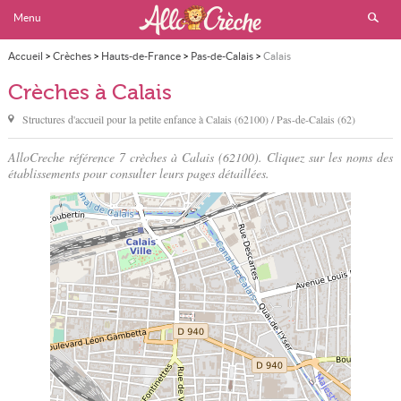
Menu
Accueil
>
Crèches
>
Hauts-de-France
>
Pas-de-Calais
>
Calais
Crèches à Calais
Structures d'accueil pour la petite enfance à
Calais
(62100) / Pas-de-Calais (62)
AlloCreche référence 7 crèches à Calais (62100). Cliquez sur les noms des
établissements pour consulter leurs pages détaillées.