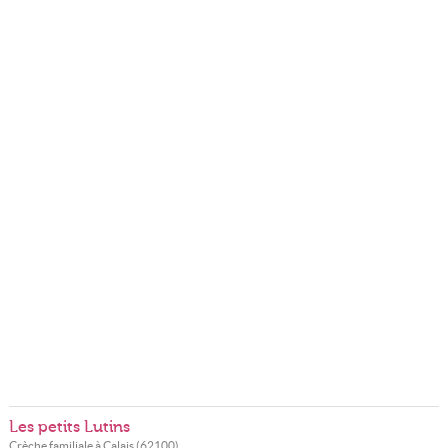
Les petits Lutins
Crèche familiale à
Calais
(
62100
)