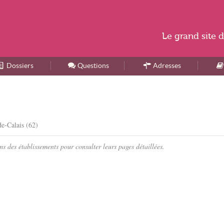
Le
grand site
d
Dossiers
Accueil
Questions
Adresses
de-Calais (62)
s des établissements pour consulter leurs pages détaillées.