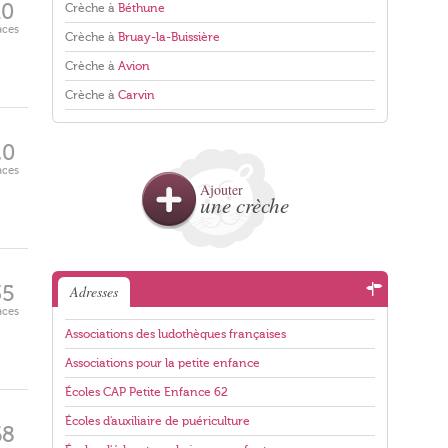
10
Crèche à
Béthune
aces
Crèche à
Bruay-la-Buissière
Crèche à
Avion
Crèche à
Carvin
20
aces
Ajouter
une crèche
35
Adresses
aces
Associations des ludothèques françaises
Associations pour la petite enfance
Écoles CAP Petite Enfance 62
Écoles d'auxiliaire de puériculture
68