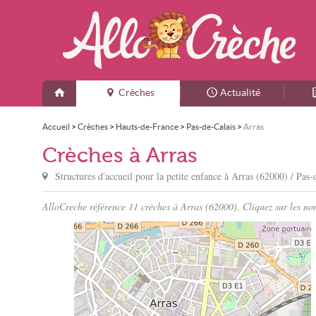
Crèches
Actualité
Accueil
>
Crèches
>
Hauts-de-France
>
Pas-de-Calais
>
Arras
Crèches à Arras
Structures d'accueil pour la petite enfance à
Arras
(62000) / Pas-
AlloCreche référence 11 crèches à Arras (62000). Cliquez sur les nom