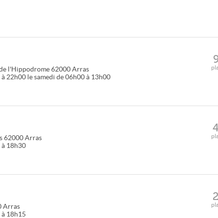
pl
de l'Hippodrome
62000
Arras
 à 22h00 le samedi de 06h00 à 13h00
pl
s
62000
Arras
0 à 18h30
pl
0
Arras
5 à 18h15