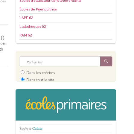
Écoles d'éducateur de jeunes enfants
aces
Écoles de Puéricultrice
LAPE 62
Ludothèques 62
RAM 62
20
aces
di
Dans les crèches
Dans tout le site
École à
Calais