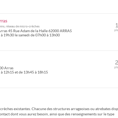
rras
ins, réseau de micro-crèches
pl
Arras
45 Rue Adam de la Halle
62000
ARRAS
 à 19h30 le samedi de 07h00 à 13h00
pl
00
Arras
 à 12h15 et de 13h45 à 18h15
 crèches existantes. Chacune des structures arrageoises ou atrebates dis
contact dont vous aurez besoin, ainsi que des renseignements sur le type