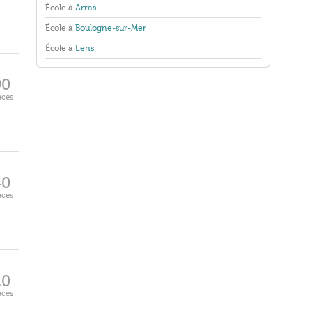
École à
Arras
École à
Boulogne-sur-Mer
École à
Lens
90
aces
40
aces
20
aces