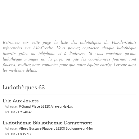
Retrouvez sur cette page la liste des ludothèques du Pas-de-Calais
référencées sur AlloCreche. Vous pouvez contacter chaque ludothèque
inscrite grâce au téléphone et à l'adresse. Si vous constatez qu'une
ludothèque manque sur la page, ou que les coordonnées fournies sont
fausses, veuillez nous contacter pour que notre équipe corrige l'erreur dans
les meilleurs délais.
Ludothèques
62
L'ile Aux Jouets
Adresse :
9 Grand'Place
62120
Aire-sur-la-Lys
Tél :
03 21 95 40 46
Ludothèque Bibliotheque Damremont
Adresse :
Allées Gustave Flaubert
62200
Boulogne-sur-Mer
Tél :
03 21 80 97 08