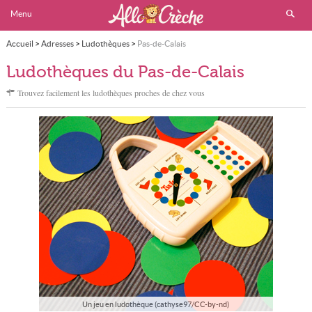
Menu
Accueil
>
Adresses
>
Ludothèques
>
Pas-de-Calais
Ludothèques du Pas-de-Calais
Trouvez facilement les ludothèques proches de chez vous
Un jeu en ludothèque (cathyse97/CC-by-nd)