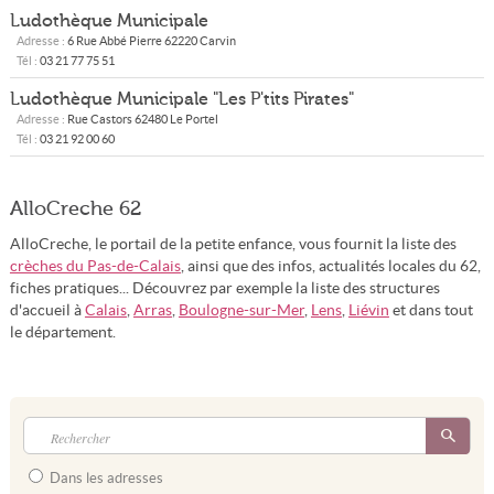
Ludothèque Municipale
Adresse :
6 Rue Abbé Pierre
62220
Carvin
Tél :
03 21 77 75 51
Ludothèque Municipale "Les P'tits Pirates"
Adresse :
Rue Castors
62480
Le Portel
Tél :
03 21 92 00 60
AlloCreche 62
AlloCreche, le portail de la petite enfance, vous fournit la liste des
crèches du Pas-de-Calais
, ainsi que des infos, actualités locales du 62,
fiches pratiques... Découvrez par exemple la liste des structures
d'accueil à
Calais
,
Arras
,
Boulogne-sur-Mer
,
Lens
,
Liévin
et dans tout
le département.
Dans les adresses