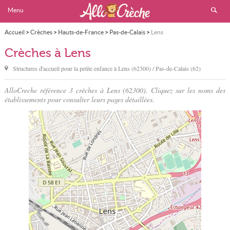
Menu
Accueil
>
Crèches
>
Hauts-de-France
>
Pas-de-Calais
>
Lens
Crèches à Lens
Structures d'accueil pour la petite enfance à
Lens
(62300) / Pas-de-Calais (62)
AlloCreche référence 3 crèches à Lens (62300). Cliquez sur les noms des
établissements pour consulter leurs pages détaillées.