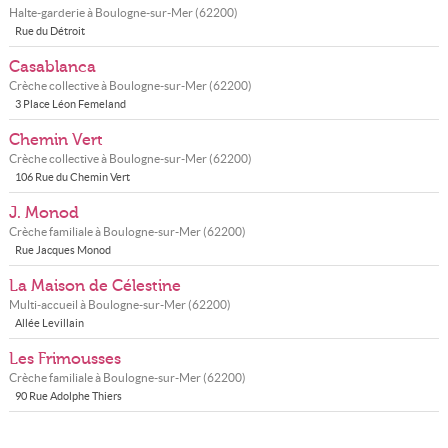
Halte-garderie à
Boulogne-sur-Mer
(
62200
)
Rue du Détroit
Casablanca
Crèche collective à
Boulogne-sur-Mer
(
62200
)
3 Place Léon Femeland
Chemin Vert
Crèche collective à
Boulogne-sur-Mer
(
62200
)
106 Rue du Chemin Vert
J. Monod
Crèche familiale à
Boulogne-sur-Mer
(
62200
)
Rue Jacques Monod
La Maison de Célestine
Multi-accueil à
Boulogne-sur-Mer
(
62200
)
Allée Levillain
Les Frimousses
Crèche familiale à
Boulogne-sur-Mer
(
62200
)
90 Rue Adolphe Thiers