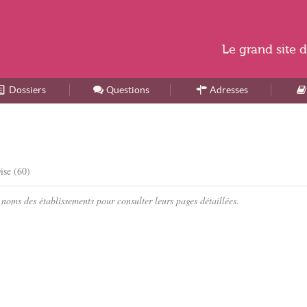
Le
grand site
d
Dossiers
Accueil
Questions
Adresses
ise (60)
noms des établissements pour consulter leurs pages détaillées.