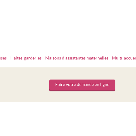
ises
Haltes-garderies
Maisons d'assistantes maternelles
Multi-accuei
Faire votre demande en ligne