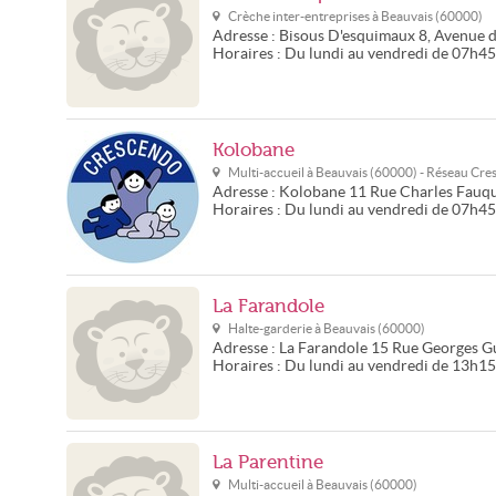
Crèche inter-entreprises à
Beauvais
(
60000
)
Adresse :
Bisous D'esquimaux
8, Avenue 
Horaires :
Du lundi au vendredi de 07h4
Kolobane
Multi-accueil à
Beauvais
(
60000
) - Réseau
Cre
Adresse :
Kolobane
11 Rue Charles Fauq
Horaires :
Du lundi au vendredi de 07h4
La Farandole
Halte-garderie à
Beauvais
(
60000
)
Adresse :
La Farandole
15 Rue Georges G
Horaires :
Du lundi au vendredi de 13h1
La Parentine
Multi-accueil à
Beauvais
(
60000
)