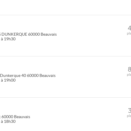
pl
ES DUNKERQUE
60000
Beauvais
0 à 19h30
pl
 Dunkerque 40
60000
Beauvais
0 à 19h00
pl
t
60000
Beauvais
0 à 18h30