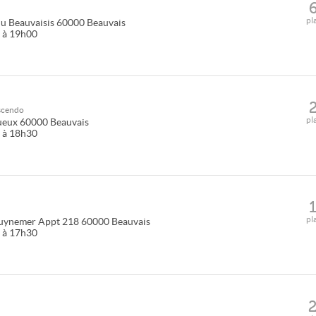
pl
du Beauvaisis
60000
Beauvais
5 à 19h00
scendo
pl
ueux
60000
Beauvais
5 à 18h30
pl
uynemer Appt 218
60000
Beauvais
5 à 17h30