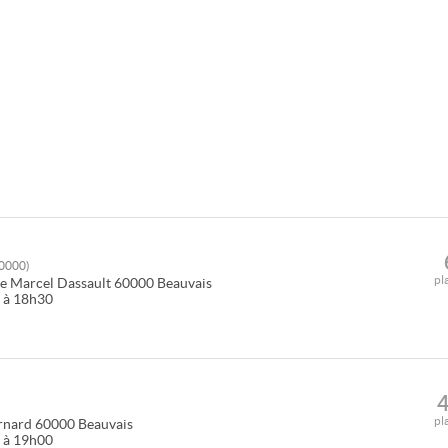
0000
)
pl
e Marcel Dassault
60000
Beauvais
0 à 18h30
pl
rnard
60000
Beauvais
0 à 19h00