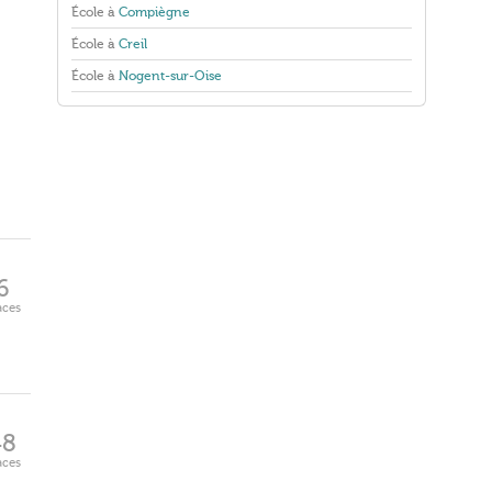
École à
Compiègne
École à
Creil
École à
Nogent-sur-Oise
6
aces
48
aces