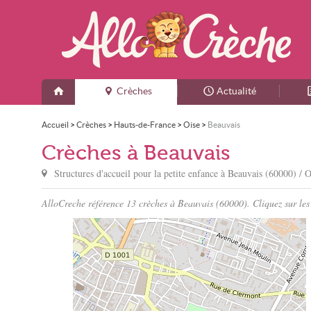
Crèches
Actualité
Accueil
>
Crèches
>
Hauts-de-France
>
Oise
>
Beauvais
Crèches à Beauvais
Structures d'accueil pour la petite enfance à
Beauvais
(60000) / O
AlloCreche référence 13 crèches à Beauvais (60000). Cliquez sur les 