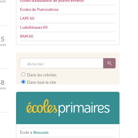
Écoles d'éducateur de jeunes enfants
aces
Écoles de Puéricultrice
LAPE 60
Ludothèques 60
RAM 60
25
aces
Dans les crèches
38
Dans tout le site
aces
École à
Beauvais