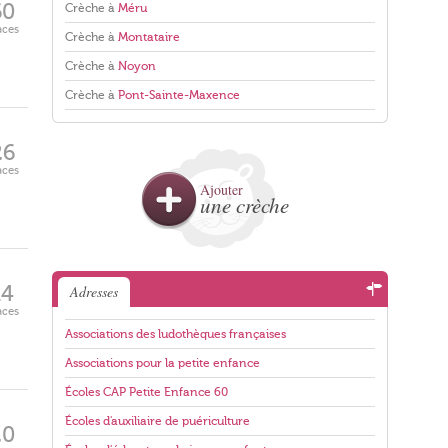
60
Crèche à
Méru
aces
Crèche à
Montataire
Crèche à
Noyon
Crèche à
Pont-Sainte-Maxence
26
aces
Ajouter
une crèche
14
Adresses
aces
Associations des ludothèques françaises
Associations pour la petite enfance
Écoles CAP Petite Enfance 60
Écoles d'auxiliaire de puériculture
20