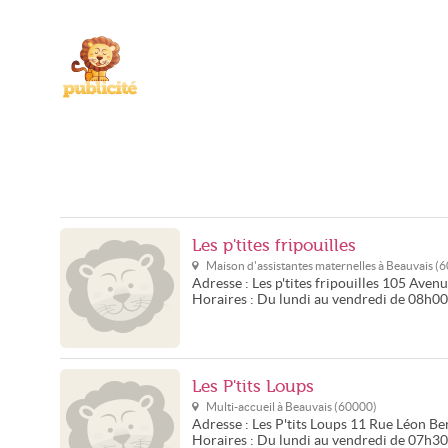
Les p'tites fripouilles
Maison d'assistantes maternelles à
Beauvais
(
6
Adresse :
Les p'tites fripouilles
105 Avenu
Horaires :
Du lundi au vendredi de 08h0
Les P'tits Loups
Multi-accueil à
Beauvais
(
60000
)
Adresse :
Les P'tits Loups
11 Rue Léon Be
Horaires :
Du lundi au vendredi de 07h3