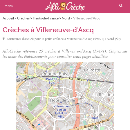
Menu
Accueil
>
Crèches
>
Hauts-de-France
>
Nord
>
Villeneuve-d'Ascq
Crèches à Villeneuve-d'Ascq
Structures d'accueil pour la petite enfance à
Villeneuve-d'Ascq
(59491) / Nord (59)
AlloCreche référence 25 crèches à Villeneuve-d'Ascq (59491). Cliquez sur
les noms des établissements pour consulter leurs pages détaillées.