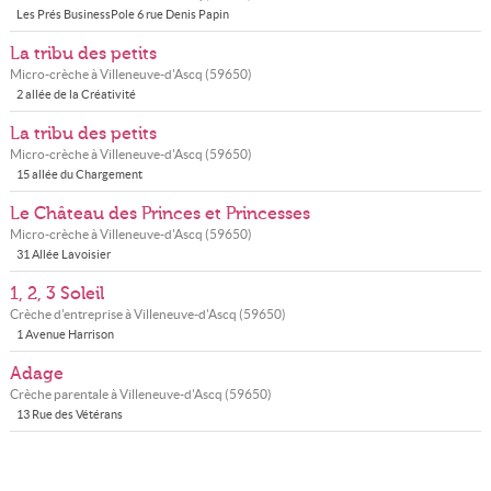
Les Prés BusinessPole 6 rue Denis Papin
La tribu des petits
Micro-crèche à
Villeneuve-d'Ascq
(
59650
)
2 allée de la Créativité
La tribu des petits
Micro-crèche à
Villeneuve-d'Ascq
(
59650
)
15 allée du Chargement
Le Château des Princes et Princesses
Micro-crèche à
Villeneuve-d'Ascq
(
59650
)
31 Allée Lavoisier
1, 2, 3 Soleil
Crèche d'entreprise à
Villeneuve-d'Ascq
(
59650
)
1 Avenue Harrison
Adage
Crèche parentale à
Villeneuve-d'Ascq
(
59650
)
13 Rue des Vétérans