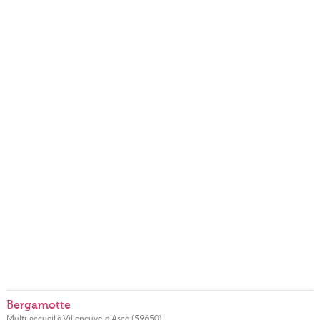
Bergamotte
Multi-accueil à
Villeneuve-d'Ascq
(
59650
)