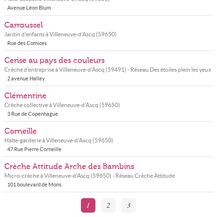
Avenue Léon Blum
Carroussel
Jardin d'enfants à
Villeneuve-d'Ascq
(
59650
)
Rue des Comices
Cerise au pays des couleurs
Crèche d'entreprise à
Villeneuve-d'Ascq
(
59491
) - Réseau
Des étoiles plein les yeux
2 avenue Halley
Clémentine
Crèche collective à
Villeneuve-d'Ascq
(
59650
)
3 Rue de Copenhague
Corneille
Halte-garderie à
Villeneuve-d'Ascq
(
59650
)
47 Rue Pierre Corneille
Crèche Attitude Arche des Bambins
Micro-crèche à
Villeneuve-d'Ascq
(
59650
) - Réseau
Crèche Attitude
101 boulevard de Mons
1
2
3