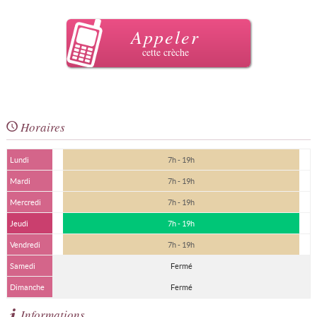
Appeler
cette crèche
Horaires
Lundi
7h - 19h
Mardi
7h - 19h
Mercredi
7h - 19h
Jeudi
7h - 19h
Vendredi
7h - 19h
Samedi
Fermé
Dimanche
Fermé
Informations