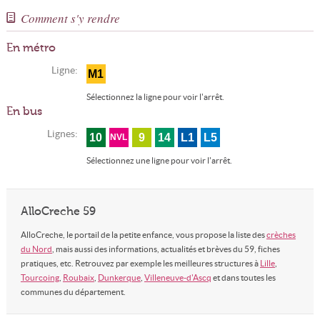
Comment s'y rendre
En métro
Ligne:
M1
Sélectionnez la ligne pour voir l'arrêt.
En bus
Lignes:
10
9
14
L1
L5
NVL
Sélectionnez une ligne pour voir l'arrêt.
AlloCreche 59
AlloCreche, le portail de la petite enfance, vous propose la liste des
crèches
du Nord
, mais aussi des informations, actualités et brèves du 59, fiches
pratiques, etc. Retrouvez par exemple les meilleures structures à
Lille
,
Tourcoing
,
Roubaix
,
Dunkerque
,
Villeneuve-d'Ascq
et dans toutes les
communes du département.