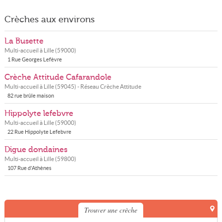
Crèches aux environs
La Busette
Multi-accueil à
Lille
(
59000
)
1 Rue Georges Lefèvre
Crèche Attitude Cafarandole
Multi-accueil à
Lille
(
59045
) - Réseau
Crèche Attitude
82 rue brûle maison
Hippolyte lefebvre
Multi-accueil à
Lille
(
59000
)
22 Rue Hippolyte Lefebvre
Digue dondaines
Multi-accueil à
Lille
(
59800
)
107 Rue d'Athènes
Trouver une crèche