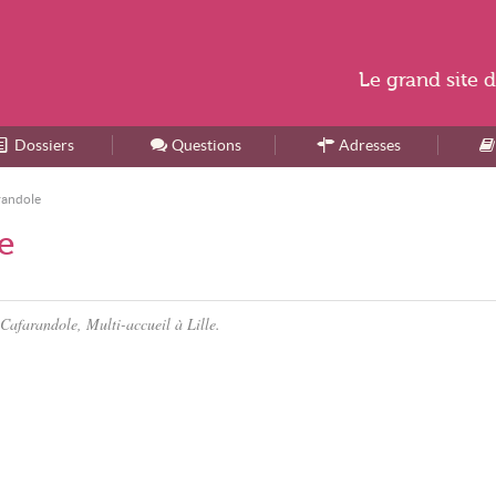
Le
grand site
d
Dossiers
Accueil
Questions
Adresses
randole
e
 Cafarandole, Multi-accueil à Lille.