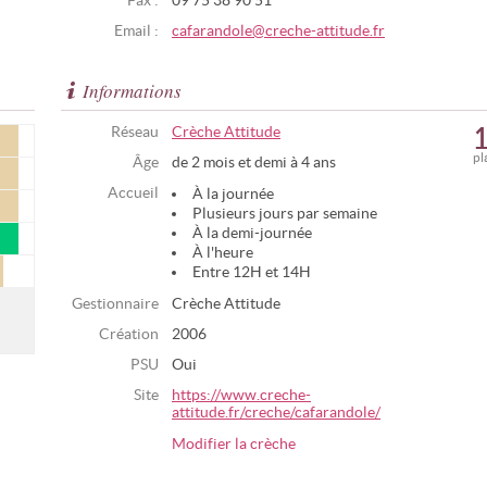
Fax :
09 75 38 90 51
Email :
cafarandole@creche-attitude.fr
Informations
Réseau
Crèche Attitude
pl
Âge
de 2 mois et demi à 4 ans
Accueil
À la journée
Plusieurs jours par semaine
À la demi-journée
À l'heure
Entre 12H et 14H
Gestionnaire
Crèche Attitude
Création
2006
PSU
Oui
Site
https://www.creche-
attitude.fr/creche/cafarandole/
Modifier la crèche