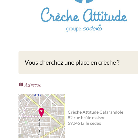
Crèche Attitude Cafarandole
Vous cherchez une place en crèche ?
Adresse
Crèche Attitude Cafarandole
82 rue brûle maison
59045
Lille cedex