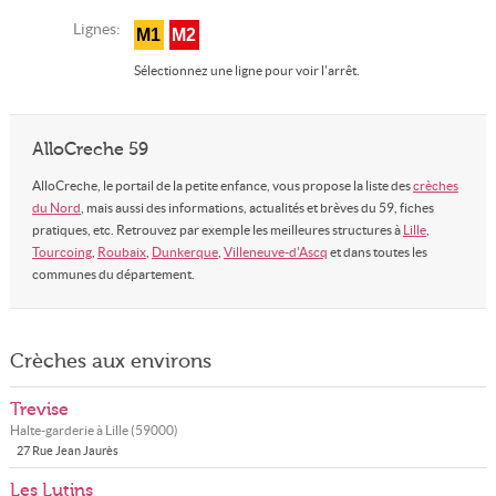
Lignes:
M1
M2
Sélectionnez une ligne pour voir l'arrêt.
AlloCreche 59
AlloCreche, le portail de la petite enfance, vous propose la liste des
crèches
du Nord
, mais aussi des informations, actualités et brèves du 59, fiches
pratiques, etc. Retrouvez par exemple les meilleures structures à
Lille
,
Tourcoing
,
Roubaix
,
Dunkerque
,
Villeneuve-d'Ascq
et dans toutes les
communes du département.
Crèches aux environs
Trevise
Halte-garderie à
Lille
(
59000
)
27 Rue Jean Jaurès
Les Lutins