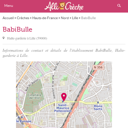
Menu
Accueil
>
Crèches
>
Hauts-de-France
>
Nord
>
Lille
>
BabiBulle
BabiBulle
Halte-garderie à
Lille
(
59000
)
Informations de contact et détails de l'établissement BabiBulle, Halte-
garderie à Lille.