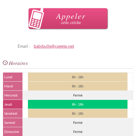
Appeler
cette crèche
Email :
babibulle@cegete.net
Horaires
Lundi
8h - 18h
Mardi
8h - 18h
Mercredi
Fermé
Jeudi
8h - 18h
Vendredi
8h - 18h
Samedi
Fermé
Dimanche
Fermé