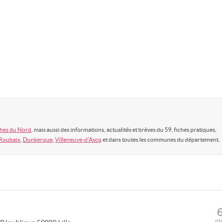
hes du Nord
, mais aussi des informations, actualités et brèves du 59, fiches pratiques,
Roubaix
,
Dunkerque
,
Villeneuve-d'Ascq
et dans toutes les communes du département.
pl