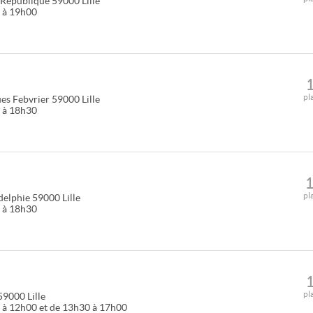
 République
59000
Lille
0 à 19h00
pl
es Febvrier
59000
Lille
0 à 18h30
pl
delphie
59000
Lille
0 à 18h30
pl
59000
Lille
 à 12h00 et de 13h30 à 17h00