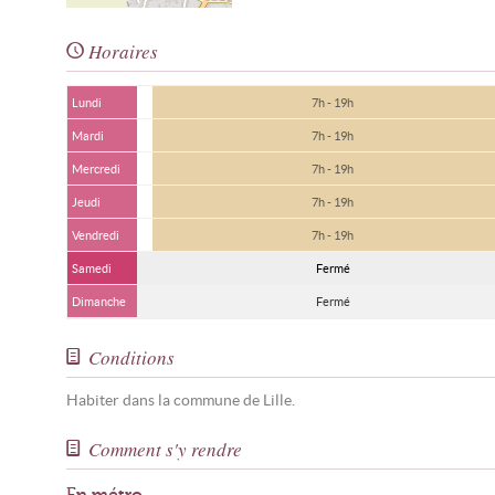
Horaires
Lundi
7h - 19h
Mardi
7h - 19h
Mercredi
7h - 19h
Jeudi
7h - 19h
Vendredi
7h - 19h
Samedi
Fermé
Dimanche
Fermé
Conditions
Habiter dans la commune de Lille.
Comment s'y rendre