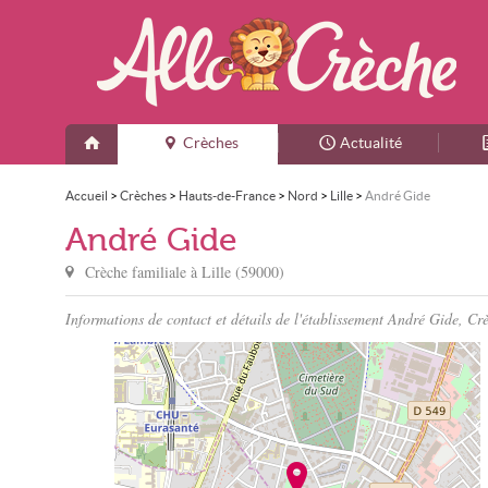
Crèches
Actualité
Accueil
>
Crèches
>
Hauts-de-France
>
Nord
>
Lille
>
André Gide
André Gide
Crèche familiale à
Lille
(
59000
)
Informations de contact et détails de l'établissement André Gide, Crè