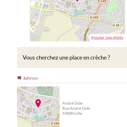
Ajouter une photo
Vous cherchez une place en crèche ?
Adresse
André Gide
Rue André Gide
59000
Lille