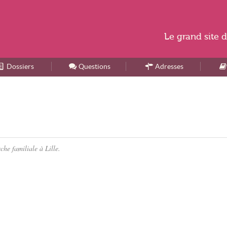
Le
grand site
d
Dossiers
Accueil
Questions
Adresses
che familiale à Lille.