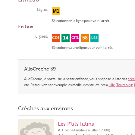
En métro
Ligne:
M1
Sélectionnez la ligne pour voir l'arrêt.
En bus
Lignes:
14
58
CO1
CITL
L92
Sélectionnez une ligne pour voir l'arrêt.
AlloCreche 59
AlloCreche, le portail de la petite enfance, vous propose la liste des
crèc
etc. Retrouvez par exemple les meilleures structures à
Lille
,
Tourcoing
,
Crèches aux environs
Les P'tits lutins
Crèche familiale à
Lille
(
59000
)