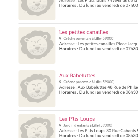
Adresse :
Les P'tits lutins
74 Avenue de la
Horaires :
Du lundi au vendredi de 07h0
Les petites canailles
Crèche parentale à
Lille
(
59000
)
Adresse :
Les petites canailles
Place Jacqu
Horaires :
Du lundi au vendredi de 07h3
Aux Babeluttes
Crèche parentale à
Lille
(
59000
)
Adresse :
Aux Babeluttes
48 Rue de Phila
Horaires :
Du lundi au vendredi de 08h3
Les P'tis Loups
Jardin d'enfants à
Lille
(
59000
)
Adresse :
Les P'tis Loups
30 Rue Cabanis
Horaires :
Du lundi au vendredi de 08h30