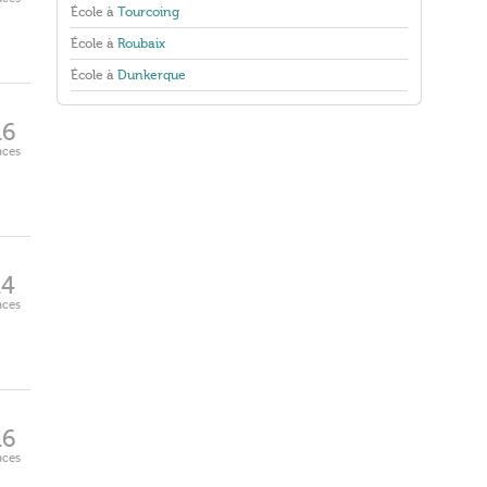
École à
Tourcoing
École à
Roubaix
École à
Dunkerque
16
aces
14
aces
16
aces