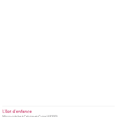
L'îlot d'enfance
Micro-crèche à
Caluire-et-Cuire
(
69300
)