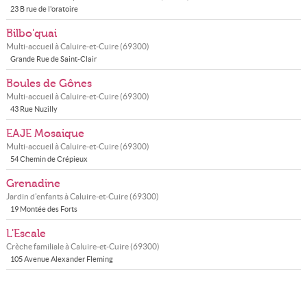
23 B rue de l'oratoire
Bilbo'quai
Multi-accueil à
Caluire-et-Cuire
(
69300
)
Grande Rue de Saint-Clair
Boules de Gônes
Multi-accueil à
Caluire-et-Cuire
(
69300
)
43 Rue Nuzilly
EAJE Mosaique
Multi-accueil à
Caluire-et-Cuire
(
69300
)
54 Chemin de Crépieux
Grenadine
Jardin d'enfants à
Caluire-et-Cuire
(
69300
)
19 Montée des Forts
L'Escale
Crèche familiale à
Caluire-et-Cuire
(
69300
)
105 Avenue Alexander Fleming