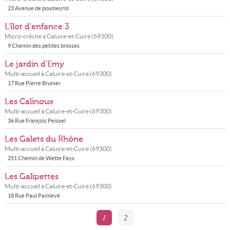
23 Avenue de poumeyrol
L'îlot d'enfance 3
Micro-crèche à
Caluire-et-Cuire
(
69300
)
9 Chemin des petites brosses
Le jardin d'Emy
Multi-accueil à
Caluire-et-Cuire
(
69300
)
17 Rue Pierre Brunier
Les Calinoux
Multi-accueil à
Caluire-et-Cuire
(
69300
)
36 Rue François Peissel
Les Galets du Rhône
Multi-accueil à
Caluire-et-Cuire
(
69300
)
251 Chemin de Wette Fays
Les Galipettes
Multi-accueil à
Caluire-et-Cuire
(
69300
)
18 Rue Paul Painlevé
1
2