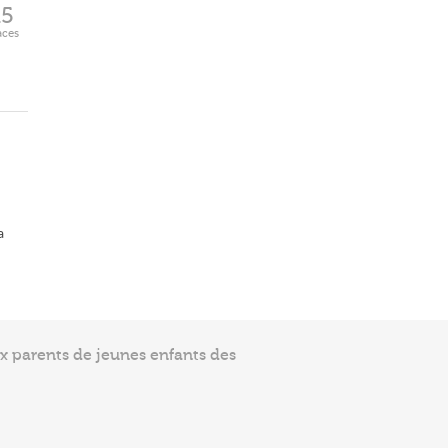
15
aces
a
ux parents de jeunes enfants des