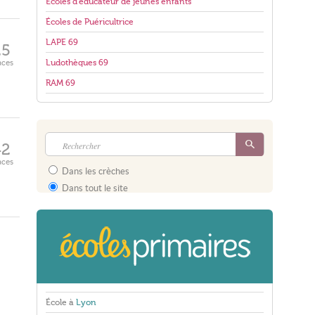
Écoles d'éducateur de jeunes enfants
Écoles de Puéricultrice
LAPE 69
25
aces
Ludothèques 69
RAM 69
42
aces
Dans les crèches
Dans tout le site
École à
Lyon