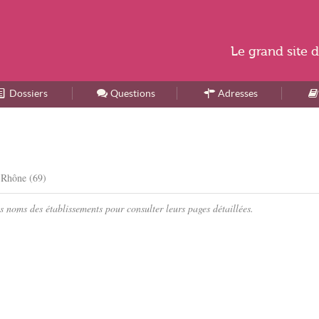
Le
grand site
d
Dossiers
Accueil
Questions
Adresses
 Rhône (69)
s noms des établissements pour consulter leurs pages détaillées.