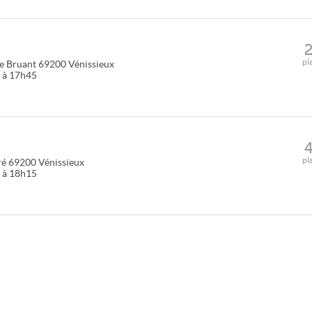
pl
de Bruant
69200
Vénissieux
5 à 17h45
pl
ré
69200
Vénissieux
0 à 18h15