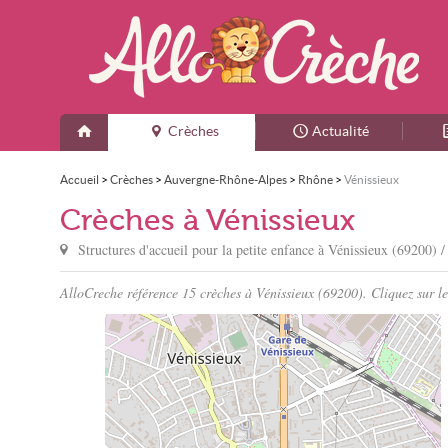
Crèches
Actualité
Accueil
>
Crèches
>
Auvergne-Rhône-Alpes
>
Rhône
>
Vénissieux
Crèches à Vénissieux
Structures d'accueil pour la petite enfance à
Vénissieux
(69200) /
AlloCreche référence 15 crèches à Vénissieux (69200). Cliquez sur le