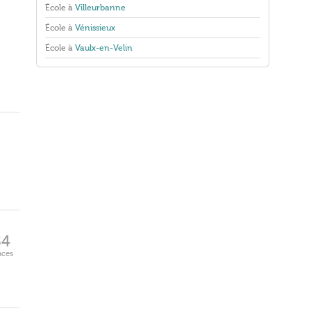
École à
Villeurbanne
École à
Vénissieux
École à
Vaulx-en-Velin
84
aces