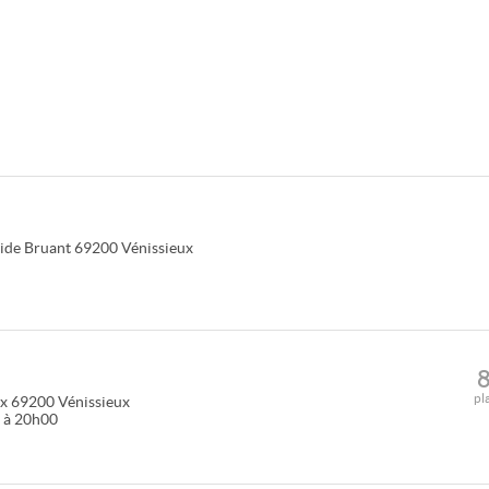
tide Bruant
69200
Vénissieux
pl
ix
69200
Vénissieux
0 à 20h00