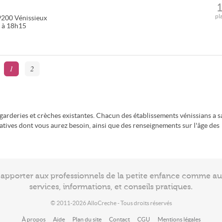
pl
9200
Vénissieux
5 à 18h15
1
2
arderies et crèches existantes. Chacun des établissements vénissians a s
atives dont vous aurez besoin, ainsi que des renseignements sur l'âge des
à apporter aux professionnels de la petite enfance comme a
services, informations, et conseils pratiques.
© 2011-2026 AlloCreche - Tous droits réservés
À propos
Aide
Plan du site
Contact
CGU
Mentions légales