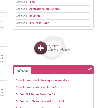
Crèche à
Bron
Crèche à
Villefranche-sur-Saône
Crèche à
Meyzieu
21
Crèche à
Rillieux-la-Pape
aces
Ajouter
une crèche
15
aces
Adresses
Associations des ludothèques françaises
Associations pour la petite enfance
25
Écoles CAP Petite Enfance 69
aces
Écoles d'auxiliaire de puériculture 69