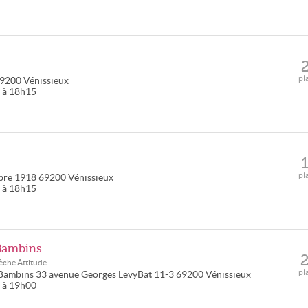
pl
9200
Vénissieux
5 à 18h15
pl
bre 1918
69200
Vénissieux
0 à 18h15
 Bambins
èche Attitude
pl
 Bambins
33 avenue Georges LevyBat 11-3
69200
Vénissieux
0 à 19h00