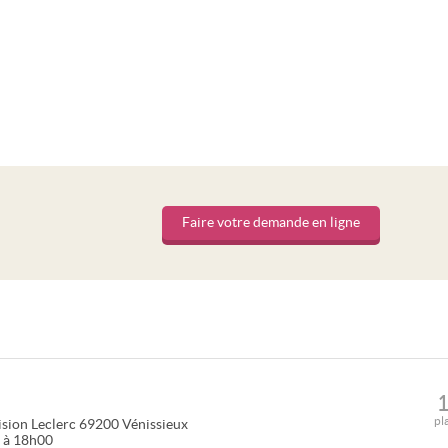
Faire votre demande en ligne
pl
ision Leclerc
69200
Vénissieux
0 à 18h00