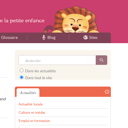
e la
petite enfance
Glossaire
Blog
Sites
Dans les actualités
Dans tout le site
Actualités
mand
Actualité locale
Culture et média
Emploi et formation