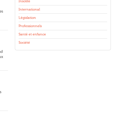
Insolite
International
es
Législation
Professionnels
Santé et enfance
Société
nd
ux
s