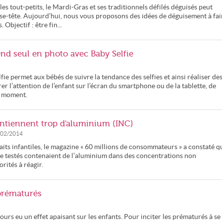
s tout-petits, le Mardi-Gras et ses traditionnels défilés déguisés peut
asse-tête. Aujourd’hui, nous vous proposons des idées de déguisement à fai
Objectif : être fin...
end seul en photo avec Baby Selfie
lfie permet aux bébés de suivre la tendance des selfies et ainsi réaliser de
rer l’attention de l’enfant sur l’écran du smartphone ou de la tablette, de
on moment.
contiennent trop d'aluminium (INC)
/02/2014
its infantiles, le magazine « 60 millions de consommateurs » a constaté q
âge testés contenaient de l’aluminium dans des concentrations non
rités à réagir.
 prématurés
urs eu un effet apaisant sur les enfants. Pour inciter les prématurés à se