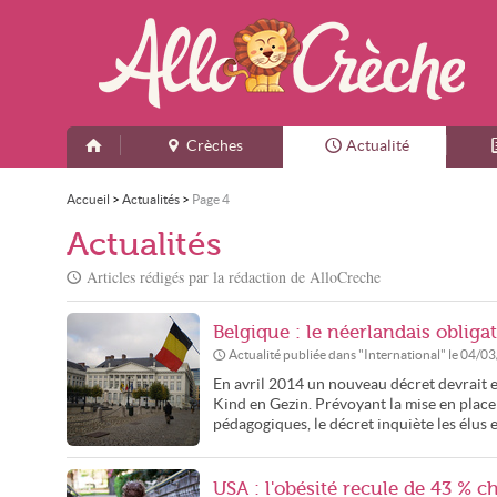
Crèches
Actualité
Accueil
>
Actualités
>
Page 4
Actualités
Articles rédigés par la rédaction de AlloCreche
Belgique : le néerlandais obliga
Actualité publiée dans "
International
" le
04/03
En avril 2014 un nouveau décret devrait e
Kind en Gezin. Prévoyant la mise en place
pédagogiques, le décret inquiète les élus e
USA : l'obésité recule de 43 % ch