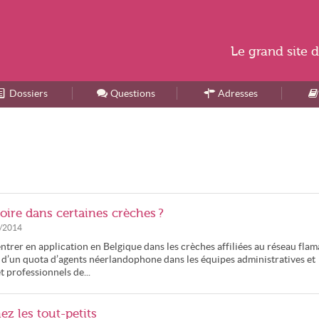
Le
grand site
d
Dossiers
Accueil
Questions
Adresses
toire dans certaines crèches ?
/2014
ntrer en application en Belgique dans les crèches affiliées au réseau fla
 d’un quota d’agents néerlandophone dans les équipes administratives et
t professionnels de...
ez les tout-petits