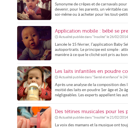
Synonyme de crêpes et de carnavals pour le
devenir, pour les parents, un véritable c
soi-même ou à acheter pour les tout-petits. 
Application mobile : bébé se pr
Actualité publiée dans "
Insolite
" le
26/02/2014
Lancée le 15 février, l’application Baby Se
autoportraits. Le principe est simple : atti
manière à ce que le cliché soit pris au b
Les laits infantiles en poudre 
Actualité publiée dans "
Santé et enfance
" le
24
Après une analyse de la composition des la
moitié des laits en poudre 1er âge et 2e 
négligeables. Les experts appellent les auto
Des tétines musicales pour les
Actualité publiée dans "
Insolite
" le
21/02/2014
La voix des mamans et la musique ont toujo