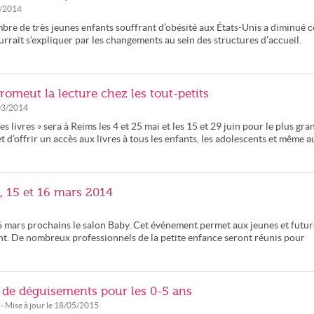
/2014
re de très jeunes enfants souffrant d’obésité aux États-Unis a diminué c
urrait s’expliquer par les changements au sein des structures d’accueil.
romeut la lecture chez les tout-petits
03/2014
s livres » sera à Reims les 4 et 25 mai et les 15 et 29 juin pour le plus gra
t d’offrir un accès aux livres à tous les enfants, les adolescents et même a
4, 15 et 16 mars 2014
 16 mars prochains le salon Baby. Cet événement permet aux jeunes et futur
ant. De nombreux professionnels de la petite enfance seront réunis pour
s de déguisements pour les 0-5 ans
- Mise à jour le
18/05/2015