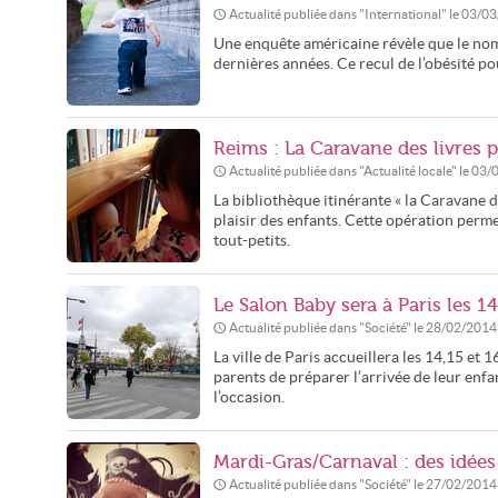
Actualité publiée dans "
International
" le
03/03
Une enquête américaine révèle que le nomb
dernières années. Ce recul de l’obésité po
Reims : La Caravane des livres p
Actualité publiée dans "
Actualité locale
" le
03/
La bibliothèque itinérante « la Caravane de
plaisir des enfants. Cette opération perme
tout-petits.
Le Salon Baby sera à Paris les 1
Actualité publiée dans "
Société
" le
28/02/2014
La ville de Paris accueillera les 14,15 et
parents de préparer l’arrivée de leur enf
l’occasion.
Mardi-Gras/Carnaval : des idée
Actualité publiée dans "
Société
" le
27/02/2014