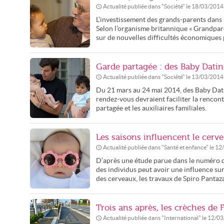
Actualité publiée dans "
Société
" le
18/03/2014
L’investissement des grands-parents dans la
Selon l’organisme britannique « Grandparen
sur de nouvelles difficultés économiques p
Garde partagée : des Baby Dati
Actualité publiée dans "
Société
" le
13/03/2014
Du 21 mars au 24 mai 2014, des Baby Dati
rendez-vous devraient faciliter la rencont
partagée et les auxiliaires familiales.
Les saisons influencent le cerv
Actualité publiée dans "
Santé et enfance
" le
12
D’après une étude parue dans le numéro du
des individus peut avoir une influence su
des cerveaux, les travaux de Spiro Pantaza
Trois ans après, les crèches de
Actualité publiée dans "
International
" le
12/03