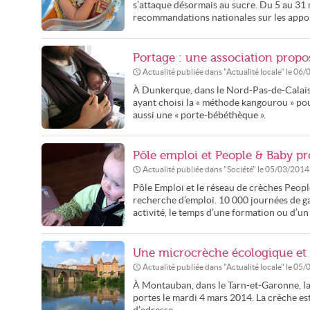
s’attaque désormais au sucre. Du 5 au 31 
recommandations nationales sur les appor
Portage : une association propos
Actualité publiée dans "
Actualité locale
" le
06/
À Dunkerque, dans le Nord-Pas-de-Calais,
ayant choisi la « méthode kangourou » pou
aussi une « porte-bébéthèque ».
Pôle emploi et People & Baby p
Actualité publiée dans "
Société
" le
05/03/2014
Pôle Emploi et le réseau de crèches Peop
recherche d’emploi. 10 000 journées de g
activité, le temps d’une formation ou d’u
Une microcrèche écologique et
Actualité publiée dans "
Actualité locale
" le
05/
À Montauban, dans le Tarn-et-Garonne, la 
portes le mardi 4 mars 2014. La crèche est