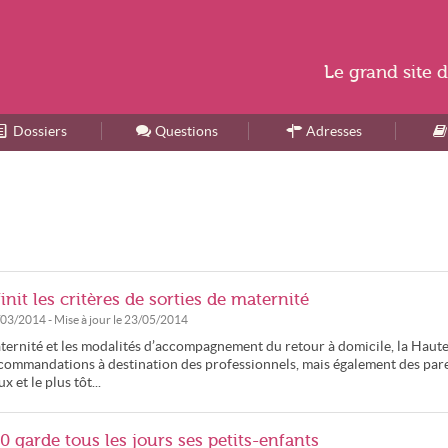
Le
grand site
d
Dossiers
Accueil
Questions
Adresses
nit les critères de sorties de maternité
/03/2014
- Mise à jour le
23/05/2014
maternité et les modalités d’accompagnement du retour à domicile, la Haut
ecommandations à destination des professionnels, mais également des par
 et le plus tôt...
 garde tous les jours ses petits-enfants