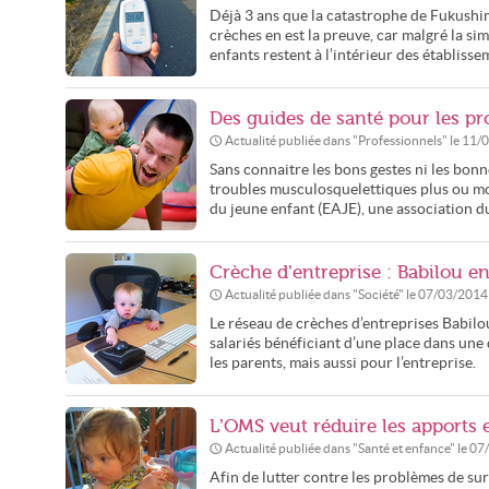
Déjà 3 ans que la catastrophe de Fukushim
crèches en est la preuve, car malgré la sim
enfants restent à l’intérieur des établissem
Des guides de santé pour les pr
Actualité publiée dans "
Professionnels
" le
11/
Sans connaitre les bons gestes ni les bonn
troubles musculosquelettiques plus ou moi
du jeune enfant (EAJE), une association du
Crèche d’entreprise : Babilou en
Actualité publiée dans "
Société
" le
07/03/2014
Le réseau de crèches d’entreprises Babilou
salariés bénéficiant d’une place dans une
les parents, mais aussi pour l’entreprise.
L’OMS veut réduire les apport
Actualité publiée dans "
Santé et enfance
" le
07
Afin de lutter contre les problèmes de su