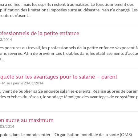
a a eu lieu, mais les esprits restent traumatisés. Le fonctionnement des
plification des limitations imposées suite au désastre, rien n’a changé. Les
ents et n’osent...
ofessionnels de la petite enfance
03/2014
es postures au travail, les professionnels de la petite enfance s’exposent à
ns sévères. Afin de prévenir ces troubles dans les établissements d’accue
...
quête sur les avantages pour le salarié – parent
- Mise à jour le
23/05/2014
 vient de publier sa 2e enquête salariés-parents. Réalisé auprès de paren
 des crèches du réseau, le sondage témoigne des avantages de ce système 
s en sucre au maximum
/03/2014
rpoids dans le monde entier, l’Organisation mondiale de la santé (OMS)