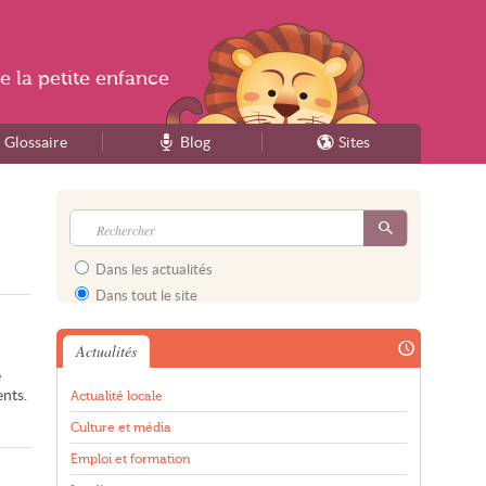
e la
petite enfance
Glossaire
Blog
Sites
Dans les actualités
Dans tout le site
Actualités
e
ents.
Actualité locale
Culture et média
Emploi et formation