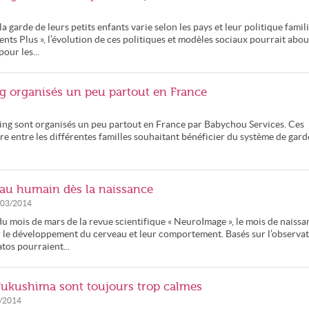
 garde de leurs petits enfants varie selon les pays et leur politique famili
ts Plus », l’évolution de ces politiques et modèles sociaux pourrait abou
our les...
ng organisés un peu partout en France
ng sont organisés un peu partout en France par Babychou Services. Ces
re entre les différentes familles souhaitant bénéficier du système de gard
eau humain dès la naissance
/03/2014
 mois de mars de la revue scientifique « NeuroImage », le mois de naissa
r le développement du cerveau et leur comportement. Basés sur l’observa
tos pourraient...
 Fukushima sont toujours trop calmes
/2014