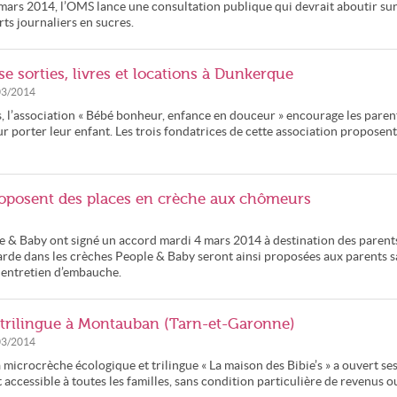
mars 2014, l’OMS lance une consultation publique qui devrait aboutir su
ts journaliers en sucres.
e sorties, livres et locations à Dunkerque
03/2014
 l’association « Bébé bonheur, enfance en douceur » encourage les paren
r porter leur enfant. Les trois fondatrices de cette association proposent
roposent des places en crèche aux chômeurs
le & Baby ont signé un accord mardi 4 mars 2014 à destination des parent
arde dans les crèches People & Baby seront ainsi proposées aux parents 
n entretien d’embauche.
 trilingue à Montauban (Tarn-et-Garonne)
03/2014
microcrèche écologique et trilingue « La maison des Bibie’s » a ouvert se
 accessible à toutes les familles, sans condition particulière de revenus o