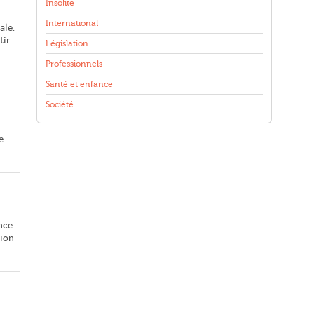
Insolite
International
ale.
tir
Législation
Professionnels
Santé et enfance
Société
e
nce
tion