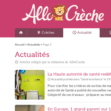
Crèches
Actualité
Accueil
>
Actualités
>
Page 3
Actualités
Articles rédigés par la rédaction de AlloCreche
La Haute autorité de santé redéfi
Actualité publiée dans "
Santé et enfance
" le
19
Pour clarifier les critères de sorties de 
autorité de Santé a publié de nouvelles r
L’objectif de ces travaux : préparer au mieux
En Europe, 1 grand-parent sur 10