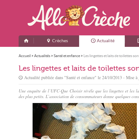
Crèches
Actualité
Accueil
>
Actualités
>
Santé et enfance
>
Les lingettes et laits de toilettes 
Les lingettes et laits de toilettes 
Actualité publiée dans "
Santé et enfance
" le
24/10/2013
- Mise à 
Une enquête de l’UFC-Que Choisir révèle que les lingettes et les la
des plus petits. L’association de consommateurs donne quelques consei