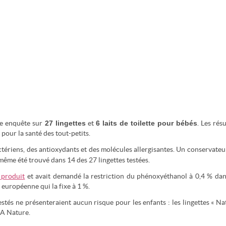
27 lingettes
6 laits de toilette pour bébés
ne enquête sur
et
. Les résu
pour la santé des tout-petits.
ctériens, des antioxydants et des molécules allergisantes. Un conservateu
 même été trouvé dans 14 des 27 lingettes testées.
 produit
et avait demandé la restriction du phénoxyéthanol à 0,4 % dan
n européenne qui la fixe à 1 %.
stés ne présenteraient aucun risque pour les enfants : les lingettes « Na
ÉA Nature.