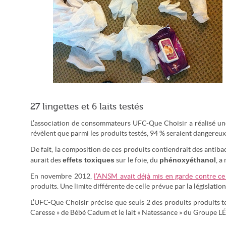
La dangerosité des lingettes pour bébé est évoqué depuis
plusieurs années par l'ANSM (Flickr - David, Bergin, Emmett
27 lingettes et 6 laits testés
and Elliott/ CC-by-2.0)
L’association de consommateurs UFC-Que Choisir a réalisé u
révèlent que parmi les produits testés, 94 % seraient dangereux 
De fait, la composition de ces produits contiendrait des antiba
effets toxiques
phénoxyéthanol
aurait des
sur le foie, du
, a
En novembre 2012,
l’ANSM avait déjà mis en garde contre ce
produits. Une limite différente de celle prévue par la législatio
L’UFC-Que Choisir précise que seuls 2 des produits produits te
Caresse » de Bébé Cadum et le lait « Natessance » du Groupe L