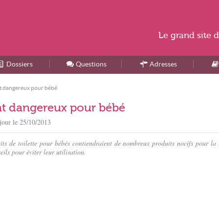
Le
grand site
d
Dossiers
Accueil
Questions
Adresses
sont dangereux pour bébé
sont dangereux pour bébé
jour le
25/10/2013
its de toilette pour bébés contiendraient de nombreux produits nocifs pour la 
ls pour éviter leur utilisation.