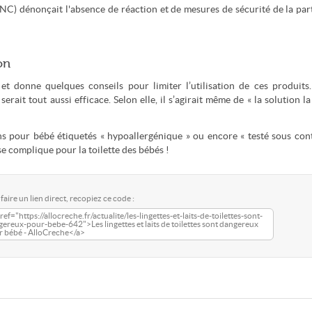
INC) dénonçait l'absence de réaction et de mesures de sécurité de la par
on
t donne quelques conseils pour limiter l’utilisation de ces produits.
rait tout aussi efficace. Selon elle, il s’agirait même de « la solution la
ins pour bébé étiquetés « hypoallergénique » ou encore « testé sous con
 se complique pour la toilette des bébés !
faire un lien direct, recopiez ce code :
ref="https://allocreche.fr/actualite/les-lingettes-et-laits-de-toilettes-sont-
ereux-pour-bebe-642">Les lingettes et laits de toilettes sont dangereux
r bébé - AlloCreche</a>