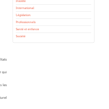
Insolite
International
Législation
Professionnels
Santé et enfance
Société
ltats
r qui
s les
turel