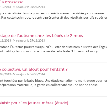
 la grossesse
/10/2013
- Mise à jour le
25/07/2014
ique spécialisée dans la procréation médicalement assistée, propose une
Par cette technique, le centre présenterait des résultats positifs supérie
stage de l’autisme chez les bébés de 2 mois
/11/2013
- Mise à jour le
25/11/2013
nfant, l’autisme pourrait aujourd’hui être dépisté bien plus tôt, dès l’âge 
ut-petits, c’est du moins ce que révèle l’étude de l’Université Emory.
 collective, un atout pour l'enfant ?
/09/2013
- Mise à jour le
06/03/2014
nt touchées par le baby blues. Une étude canadienne montre que pour le
dépression maternelle, la garde en collectivité est une bonne chose.
laisir pour les jeunes mères (étude)