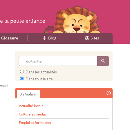
e la
petite enfance
Glossaire
Blog
Sites
Dans les actualités
Dans tout le site
santé
Actualités
Actualité locale
Culture et média
Emploi et formation