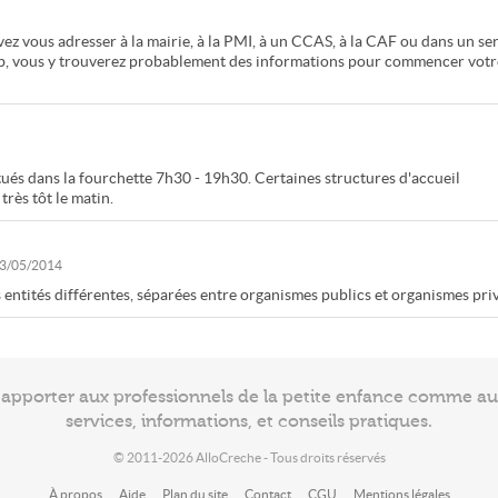
vez vous adresser à la mairie, à la PMI, à un CCAS, à la CAF ou dans un se
b, vous y trouverez probablement des informations pour commencer votr
tués dans la fourchette 7h30 - 19h30. Certaines structures d'accueil
rès tôt le matin.
3/05/2014
entités différentes, séparées entre organismes publics et organismes priv
à apporter aux professionnels de la petite enfance comme a
services, informations, et conseils pratiques.
© 2011-2026 AlloCreche - Tous droits réservés
À propos
Aide
Plan du site
Contact
CGU
Mentions légales