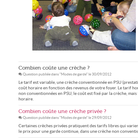
Des modes de gardes à bien comprendre (Jessica Merz/CC-by-
nd)
Combien coûte une crèche ?
Question publiée dans "
Modes de garde
" le
30/09/2012
Le tarif est variable, une crèche conventionnée en PSU (prestati
coût horaire en fonction des revenus de votre foyer. Le tarif h
non conventionnées en PSU, le coût est fixé par la crèche, mai
horaire.
Combien coûte une crèche privée ?
Question publiée dans "
Modes de garde
" le
29/09/2012
Certaines crèches privées pratiquent des tarifs libres qui var
le prix pour une garde continue, dans une crèche non convention