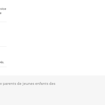
rvice
e
és.
ux parents de jeunes enfants des