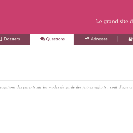
Le
grand site
d
Dossiers
Accueil
Questions
Adresses
rrogations des parents sur les modes de garde des jeunes enfants : coût d’une cr