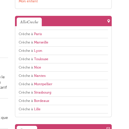
Mon enfant
AlloCreche
Crèche à
Paris
Crèche à
Marseille
Crèche à
Lyon
Crèche à
Toulouse
Crèche à
Nice
Crèche à
Nantes
 le
s
Crèche à
Montpellier
arif
Crèche à
Strasbourg
Crèche à
Bordeaux
Crèche à
Lille
t que