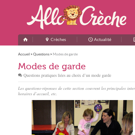
Crèches
Actualité
Accueil
>
Questions
>
Modes de garde
Modes de garde
Questions pratiques liées au choix d’un mode garde
Les questions-réponses de cette section couvrent les principales inte
horaires d’accueil, etc.