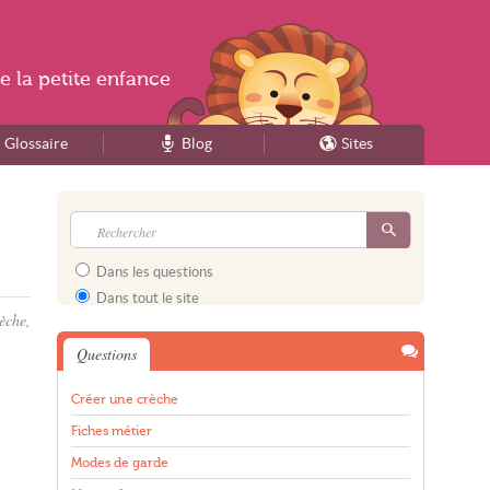
e la
petite enfance
Glossaire
Blog
Sites
Dans les questions
Dans tout le site
èche,
Questions
Créer une crèche
Fiches métier
Modes de garde