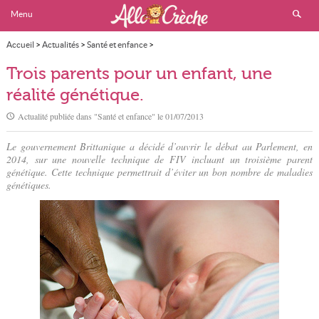
Menu
Accueil
>
Actualités
>
Santé et enfance
>
Trois parents pour un enfant, une réalité génétique.
Trois parents pour un enfant, une
réalité génétique.
Actualité publiée dans "
Santé et enfance
" le
01/07/2013
Le gouvernement Brittanique a décidé d’ouvrir le débat au Parlement, en
2014, sur une nouvelle technique de FIV incluant un troisième parent
génétique. Cette technique permettrait d’éviter un bon nombre de maladies
génétiques.