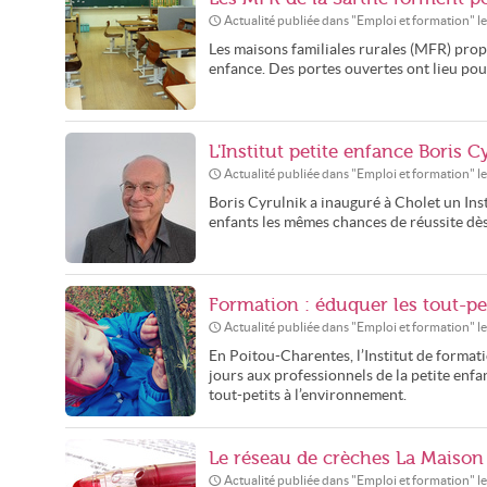
Actualité publiée dans "
Emploi et formation
" l
Les maisons familiales rurales (MFR) pro
enfance. Des portes ouvertes ont lieu po
L'Institut petite enfance Boris C
Actualité publiée dans "
Emploi et formation
" l
Boris Cyrulnik a inauguré à Cholet un Inst
enfants les mêmes chances de réussite dès
Formation : éduquer les tout-pe
Actualité publiée dans "
Emploi et formation
" l
En Poitou-Charentes, l’Institut de format
jours aux professionnels de la petite enfan
tout-petits à l’environnement.
Le réseau de crèches La Maison
Actualité publiée dans "
Emploi et formation
" l