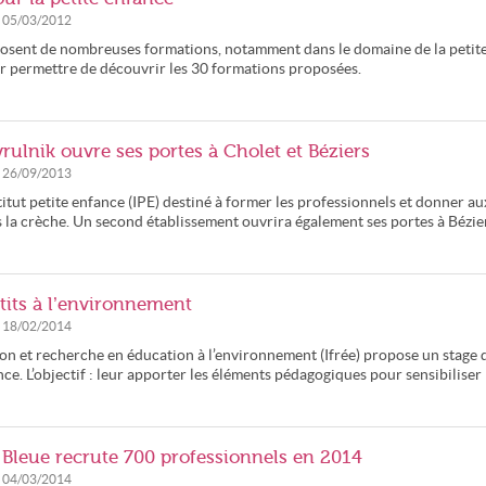
e
05/03/2012
posent de nombreuses formations, notamment dans le domaine de la petit
ur permettre de découvrir les 30 formations proposées.
yrulnik ouvre ses portes à Cholet et Béziers
e
26/09/2013
itut petite enfance (IPE) destiné à former les professionnels et donner au
 la crèche. Un second établissement ouvrira également ses portes à Bézie
tits à l’environnement
e
18/02/2014
ion et recherche en éducation à l’environnement (Ifrée) propose un stage 
ce. L’objectif : leur apporter les éléments pédagogiques pour sensibiliser 
 Bleue recrute 700 professionnels en 2014
e
04/03/2014