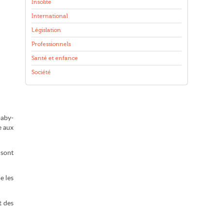
Insolite
International
Législation
Professionnels
Santé et enfance
Société
baby-
e aux
 sont
e les
t des