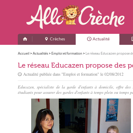
Crèches
Actualité
Accueil
>
Actualités
>
Emploi et formation
>
Le réseau Educazen propose de
Le réseau Educazen propose des po
Actualité publiée dans "
Emploi et formation
" le
02/08/2012
Educazen, spécialiste de la garde d'enfants à domicile, offre des
étudiants pour assurer des gardes d'enfants à temps plein ou temps pa