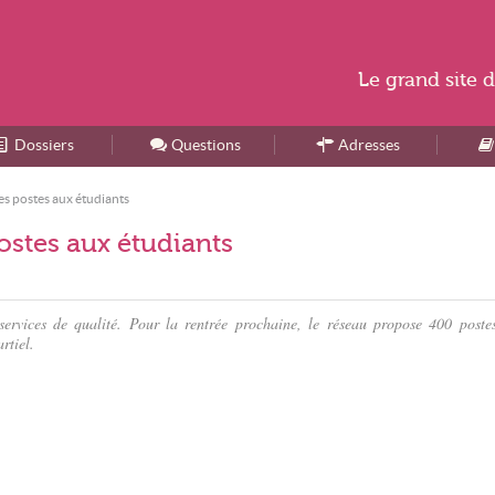
Le
grand site
d
Dossiers
Accueil
Questions
Adresses
s postes aux étudiants
stes aux étudiants
 services de qualité. Pour la rentrée prochaine, le réseau propose 400 poste
rtiel.