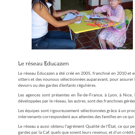
De nombreux étudiants sont embauchés régulièrement en tant
Le réseau Educazen
que gardes d'enfants (Ray Metzen/CC-by)
Le réseau Educazen a été créé en 2005, franchisé en 2010 et e
sitters et des nounous sélectionnées auparavant, pour assurer l
devoirs ou des gardes d'enfants régulières.
Les agences sont présentes en Île-de-France, à Lyon, à Nice,
développées par le réseau, les autres, sont des franchises géré
Les équipes sont rigoureusement sélectionnées grâce à un proc
intervenants correspondent aux attentes des familles en ce qui 
Le réseau a aussi obtenu l'agrément Qualité de l'État, ce qui 
gardes par la Caf, quels que soient leurs revenus, et d'un crédit