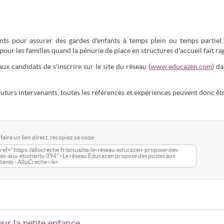
nts pour assurer des gardes d'enfants à temps plein ou temps partiel
pour les familles quand la pénurie de place en structures d'accueil fait ra
aux candidats de s'inscrire sur le site du réseau (
www.educazen.com
) da
futurs intervenants, toutes les références et expériences peuvent donc êt
faire un lien direct, recopiez ce code :
ref="https://allocreche.fr/actualite/le-reseau-educazen-propose-des-
tes-aux-etudiants-394">Le réseau Educazen propose des postes aux
iants - AlloCreche</a>
ur la petite enfance