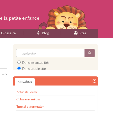
e la
petite enfance
Glossaire
Blog
Sites
Dans les actualités
Dans tout le site
s aux
Actualités
Actualité locale
Culture et média
Emploi et formation