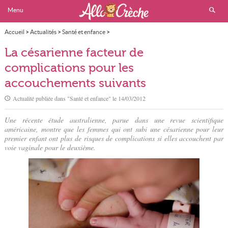
Menu
Accueil
>
Actualités
>
Santé et enfance
>
La césarienne facteur de complications pour les accouchements suivants
La césarienne facteur de
complications pour les
accouchements suivants
Actualité publiée dans "
Santé et enfance
" le
14/03/2012
Une récente étude australienne, parue dans une revue scientifique
américaine, montre que les femmes qui ont subi une césarienne pour leur
premier enfant ont plus de risques de complications si elles accouchent par
voie vaginale pour le deuxième.