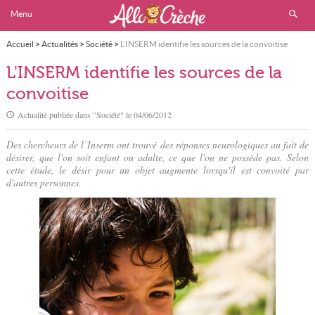
Menu
Accueil
>
Actualités
>
Société
>
L'INSERM identifie les sources de la convoitise
L'INSERM identifie les sources de la
convoitise
Actualité publiée dans "
Société
" le
04/06/2012
Des chercheurs de l’Inserm ont trouvé des réponses neurologiques au fait de
désirer, que l'on soit enfant ou adulte, ce que l'on ne possède pas. Selon
cette étude, le désir pour un objet augmente lorsqu'il est convoité par
d'autres personnes.