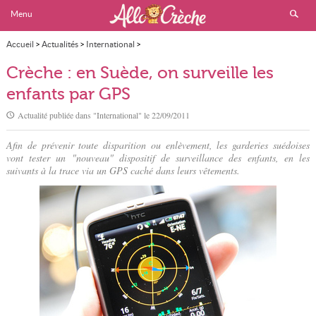
Menu
Accueil
>
Actualités
>
International
>
Crèche : en Suède, on surveille les enfants par GPS
Crèche : en Suède, on surveille les
enfants par GPS
Actualité publiée dans "
International
" le
22/09/2011
Afin de prévenir toute disparition ou enlèvement, les garderies suédoises
vont tester un "nouveau" dispositif de surveillance des enfants, en les
suivants à la trace via un GPS caché dans leurs vêtements.