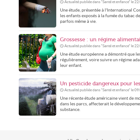
Actualité publiée dans "
Santé et enfance
" le
22
Une étude, présentée à l'International C
les enfants exposés à la fumée du tabac de
parfois même à vie.
Grossesse : un régime alimentai
Actualité publiée dans "
Santé et enfance
" le
22
Une étude européenne a démontré que les 
régulièrement, voire suivre un régime adap
leur enfant.
Un pesticide dangereux pour le
Actualité publiée dans "
Santé et enfance
" le
09
Une récente étude américaine vient de mon
dans les parcs, affecterait le développem
substance.