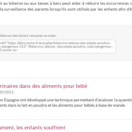
nt au biberon ou aux tasses à becs peut aider à réduire les occurrences »
 surveillance des parents lorsqu'ils sont utilisés par les enfants afin d'é
faire un lien direct, recopiez ce code :
ref="https://allocreche.fr/actualite/biberons-tetines-des-objets-anodins-
-dangereux-312">Biberons, tétines : des objets anodins, mais dangereux -
oCreche</a>
rinaires dans des aliments pour bébé
/05/2012
 en Espagne ont développé une technique permettant d'analyser la quantit
nts dans le lait en poudre et les aliments pour bébés à base de viande.
ument, les enfants souffrent