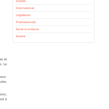
Insolite
International
Législation
Professionnels
Santé et enfance
Société
es et
s. Le
 eux-
utes,
donc,
ent à