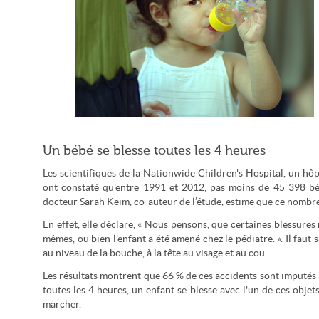
Les biberons sont à boire assis et sous surveillance (jakuza /
Un bébé se blesse toutes les 4 heures
CC-by-sa)
Les scientifiques de la Nationwide Children's Hospital, un hôp
ont constaté qu'entre 1991 et 2012, pas moins de 45 398 béb
docteur Sarah Keim, co-auteur de l’étude, estime que ce nombre e
En effet, elle déclare, « Nous pensons, que certaines blessure
mêmes, ou bien l'enfant a été amené chez le pédiatre. ». Il faut 
au niveau de la bouche, à la tête au visage et au cou.
Les résultats montrent que 66 % de ces accidents sont imputés a
toutes les 4 heures, un enfant se blesse avec l'un de ces obj
marcher.