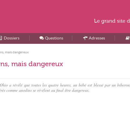
Le
grand site
d
Dossiers
Accueil
Questions
Adresses
dins, mais dangereux
dins, mais dangereux
hio a révélé que toutes les quatre heures, un bébé est blessé par un biberon
érés comme anodins se révèlent au final être dangereux.