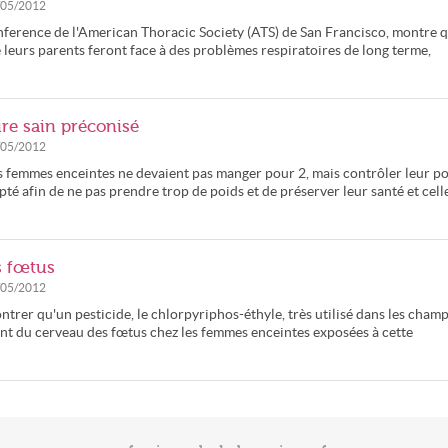
/05/2012
onference de l'American Thoracic Society (ATS) de San Francisco, montre 
 leurs parents feront face à des problèmes respiratoires de long terme,
re sain préconisé
/05/2012
femmes enceintes ne devaient pas manger pour 2, mais contrôler leur po
té afin de ne pas prendre trop de poids et de préserver leur santé et cell
s fœtus
/05/2012
trer qu'un pesticide, le chlorpyriphos-éthyle, très utilisé dans les champ
ent du cerveau des fœtus chez les femmes enceintes exposées à cette