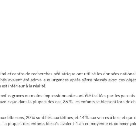
ital et centre de recherches pédiatrique ont utilisé les données national
és avaient été admis aux urgences après s'être blessés avec ces objet
st inférieur à la réalité.
s moins graves ou moins impressionnantes ont été traitées par les parents
savoir que dans la plupart des cas, 86 %, les enfants se blessent lors de ch
ux biberons, 20 % sont liés aux tétines, et 14 % aux verres à bec, et que 
ets. La plupart des enfants blessés avaient 1 an en moyenne et commençai