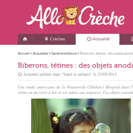
Crèches
Actualité
Accueil
>
Actualités
>
Santé et enfance
>
Biberons, tétines : des objets ano
Biberons, tétines : des objets ano
Actualité publiée dans "
Santé et enfance
" le
21/05/2012
Une étude américaine de la Nationwide Children's Hospital dans l'O
tétine ou un verre à bec et est admis aux urgences. Ces objets consid