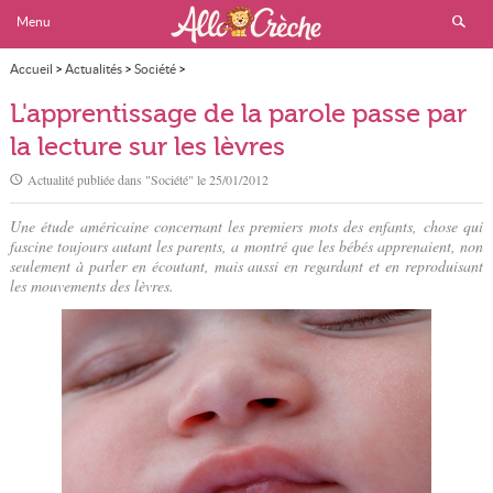
Menu
Accueil
>
Actualités
>
Société
>
L'apprentissage de la parole passe par la lecture sur les lèvres
L'apprentissage de la parole passe par
la lecture sur les lèvres
Actualité publiée dans "
Société
" le
25/01/2012
Une étude américaine concernant les premiers mots des enfants, chose qui
fascine toujours autant les parents, a montré que les bébés apprenaient, non
seulement à parler en écoutant, mais aussi en regardant et en reproduisant
les mouvements des lèvres.