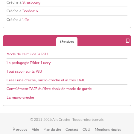
Crèche à
Strasbourg
Crèche à
Bordeaux
Crèche à
Lille
Dossiers
Mode de calcul de la PSU
La pédagogie Pikler-Lóczy
Tout savoir sur la PSU
Créer une crèche, micro-crèche et autres EAJE
Complément PAJE du libre choix de mode de garde
La micro-crèche
© 2011-2026 AlloCreche - Tous droits réservés
À propos
Aide
Plan du site
Contact
CGU
Mentions légales