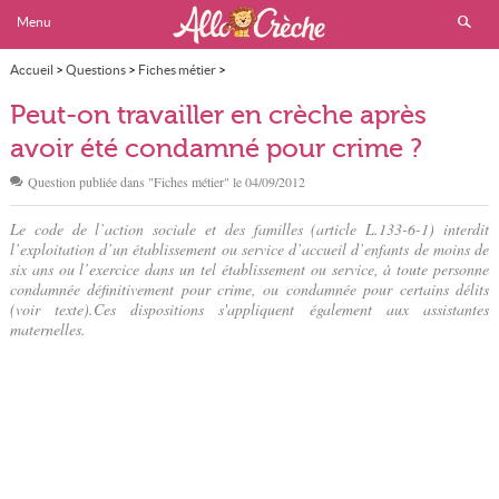
Menu
Accueil
>
Questions
>
Fiches métier
>
Peut-on travailler en crèche après avoir été condamné pour crime ?
Peut-on travailler en crèche après
avoir été condamné pour crime ?
Question publiée dans "
Fiches métier
" le
04/09/2012
Le code de l’action sociale et des familles (article L.133-6-1) interdit
l’exploitation d’un établissement ou service d’accueil d’enfants de moins de
six ans ou l’exercice dans un tel établissement ou service, à toute personne
condamnée définitivement pour crime, ou condamnée pour certains délits
(voir texte).Ces dispositions s'appliquent également aux assistantes
maternelles.