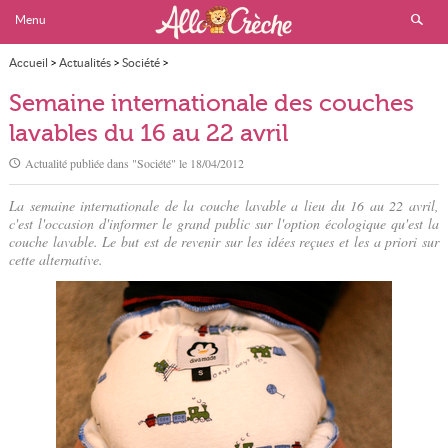
Menu
Accueil
>
Actualités
>
Société
>
Semaine internationale des couches lavables du 16 au 22 avril
Semaine internationale des couches
lavables du 16 au 22 avril
Actualité publiée dans "
Société
" le
18/04/2012
La semaine internationale de la couche lavable a lieu du 16 au 22 avril,
c'est l'occasion d'informer le grand public sur l'option écologique qu'est la
couche lavable. Le but est de revenir sur les idées reçues et les a priori sur
cette alternative.