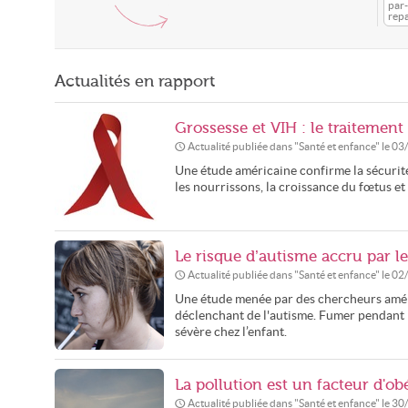
par-
repa
Actualités en rapport
Grossesse et VIH : le traitemen
Actualité publiée dans "
Santé et enfance
" le
03
Une étude américaine confirme la sécurité
les nourrissons, la croissance du fœtus et
Le risque d’autisme accru par l
Actualité publiée dans "
Santé et enfance
" le
02
Une étude menée par des chercheurs améri
déclenchant de l'autisme. Fumer pendant l
sévère chez l’enfant.
La pollution est un facteur d'obé
Actualité publiée dans "
Santé et enfance
" le
30