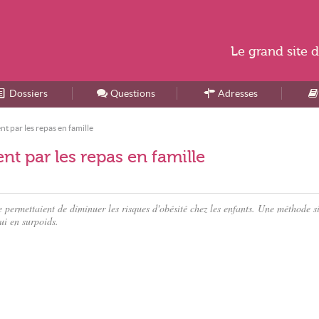
Le
grand site
d
Dossiers
Accueil
Questions
Adresses
nt par les repas en famille
nt par les repas en famille
permettaient de diminuer les risques d'obésité chez les enfants. Une méthode s
ui en surpoids.