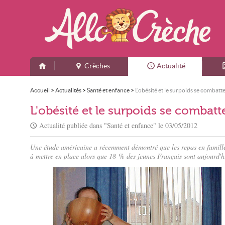
Crèches
Actualité
Accueil
>
Actualités
>
Santé et enfance
>
L'obésité et le surpoids se combatte
L'obésité et le surpoids se combatte
Actualité publiée dans "
Santé et enfance
" le
03/05/2012
Une étude américaine a récemment démontré que les repas en famille 
à mettre en place alors que 18 % des jeunes Français sont aujourd'h