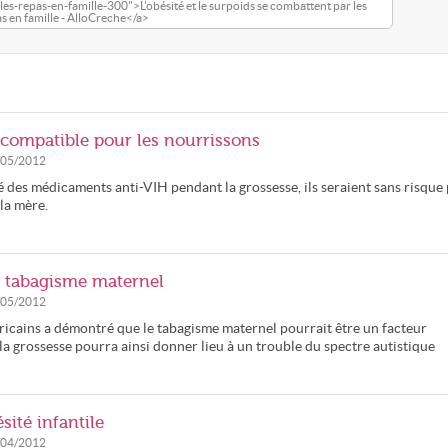
les-repas-en-famille-300">L'obésité et le surpoids se combattent par les
s en famille - AlloCreche</a>
t compatible pour les nourrissons
/05/2012
 des médicaments anti-VIH pendant la grossesse, ils seraient sans risque
 la mère.
e tabagisme maternel
/05/2012
cains a démontré que le tabagisme maternel pourrait être un facteur
a grossesse pourra ainsi donner lieu à un trouble du spectre autistique
sité infantile
/04/2012