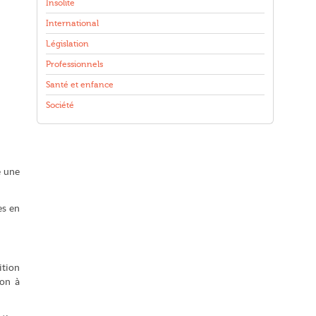
Insolite
International
Législation
Professionnels
Santé et enfance
Société
e une
es en
ition
ion à