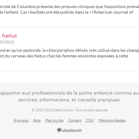
rsité de Columbia présente des preuves cliniques que l'exposition préna
e l'enfant. Ces résultats ont été publiés dans le « l'American Journal of
s fœtus
/05/2012
trer qu'un pesticide, le chlorpyriphos-éthyle, très utilisé dans les champ
ent du cerveau des fœtus chez les femmes enceintes exposées à cette
à apporter aux professionnels de la petite enfance comme a
services, informations, et conseils pratiques.
© 2011-2026 AlloCreche - Tous droits réservés
À propos
Aide
Plan du site
Contact
CGU
Mentions légales