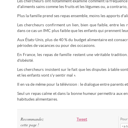
Les chercheurs ont notamment examiné comment la fréquence o
d'aliments sains comme les fruits et les légumes ou, a contrari
Plus la famille prend ses repas ensemble, moins les apports d'al
Les chercheurs confirment un lien, bien que faible, entre les 
dans ce cas un IMC plus faible que les enfants qui prennent leur 
Aux États-Unis, plus de 40 % du budget alimentaire est consacré 
périodes de vacances ou pour des occasions.
En France, les repas de famille restent une véritable traditio
d'obésité.
Les chercheurs insistent sur le fait que les disputes à table sont 
et les enfants vont s'y sentir mal ».
Il en va de même pour la télévision : le dialogue entre parents et
Seul un repas calme et dans la bonne humeur permettra aux enf
habitudes alimentaires.
Recommandez
Tweet
Pour 
cette page !
<a h