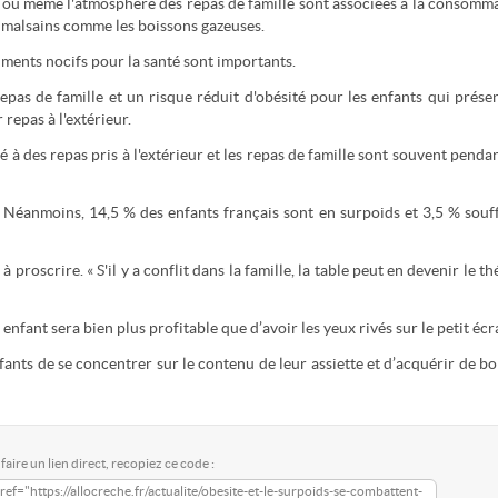
u même l'atmosphère des repas de famille sont associées à la consomm
o, malsains comme les boissons gazeuses.
iments nocifs pour la santé sont importants.
repas de famille et un risque réduit d'obésité pour les enfants qui prése
repas à l'extérieur.
à des repas pris à l'extérieur et les repas de famille sont souvent pendan
n. Néanmoins, 14,5 % des enfants français sont en surpoids et 3,5 % souf
à proscrire. « S'il y a conflit dans la famille, la table peut en devenir le th
 enfant sera bien plus profitable que d’avoir les yeux rivés sur le petit écr
ants de se concentrer sur le contenu de leur assiette et d’acquérir de b
faire un lien direct, recopiez ce code :
ref="https://allocreche.fr/actualite/obesite-et-le-surpoids-se-combattent-