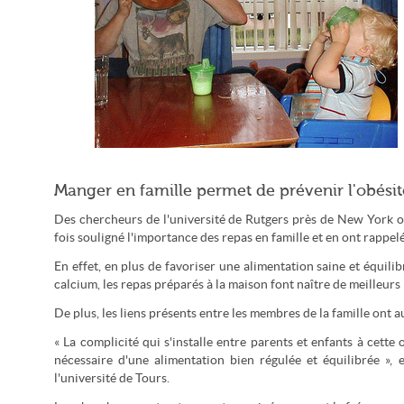
Les repas en famille encore plus importants pour les enfants
Manger en famille permet de prévenir l'obésité
(Myrrien / CC-by-nd)
Des chercheurs de l'université de Rutgers près de New York ont
fois souligné l'importance des repas en famille et en ont rappelé 
En effet, en plus de favoriser une alimentation saine et équilib
calcium, les repas préparés à la maison font naître de meilleurs 
De plus, les liens présents entre les membres de la famille ont a
« La complicité qui s'installe entre parents et enfants à cette
nécessaire d'une alimentation bien régulée et équilibrée », 
l'université de Tours.