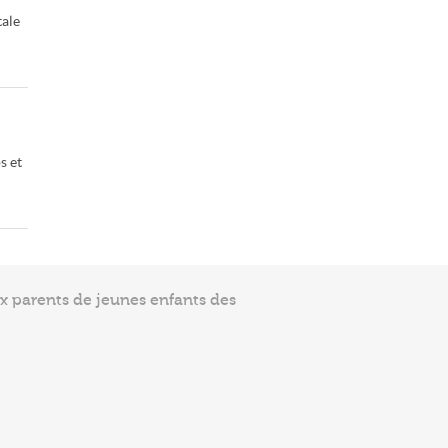
tale
s et
ux parents de jeunes enfants des