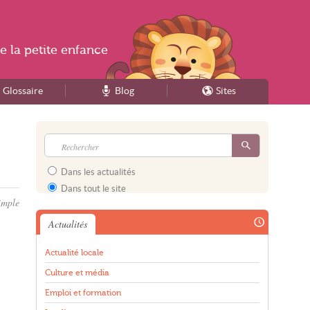
e la
petite enfance
Glossaire
Blog
Sites
Dans les actualités
Dans tout le site
imple
Actualités
Actualité locale
Culture et média
Emploi et formation