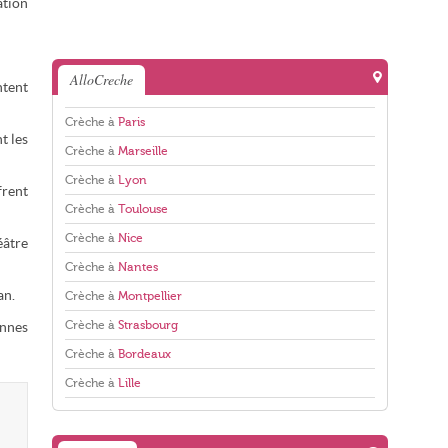
ation
AlloCreche
ntent
Crèche à
Paris
t les
Crèche à
Marseille
Crèche à
Lyon
frent
Crèche à
Toulouse
Crèche à
Nice
éâtre
Crèche à
Nantes
an.
Crèche à
Montpellier
Crèche à
Strasbourg
onnes
Crèche à
Bordeaux
Crèche à
Lille