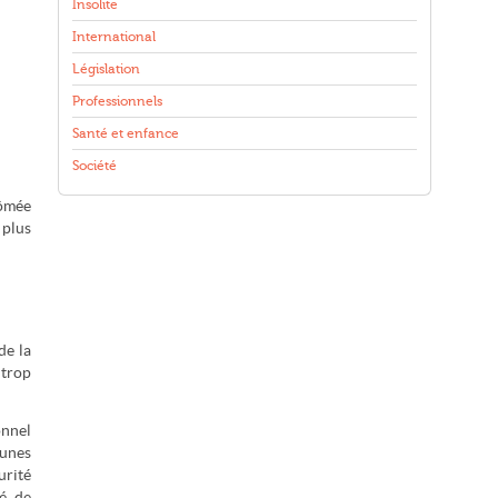
Insolite
International
Législation
Professionnels
Santé et enfance
Société
lômée
 plus
de la
 trop
onnel
eunes
urité
é, de