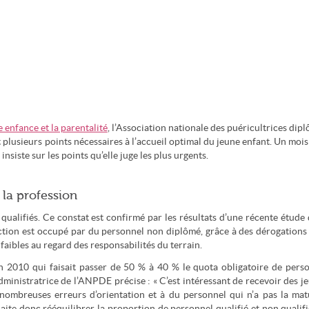
e enfance et la parentalité
, l’Association nationale des puéricultrices dip
plusieurs points nécessaires à l’accueil optimal du jeune enfant. Un mois
iste sur les points qu’elle juge les plus urgents.
 la profession
ualifiés. Ce constat est confirmé par les résultats d’une récente étude 
tion est occupé par du personnel non diplômé, grâce à des dérogations
aibles au regard des responsabilités du terrain.
n 2010 qui faisait passer de 50 % à 40 % le quota obligatoire de pers
administratrice de l’ANPDE précise : « C’est intéressant de recevoir des j
nombreuses erreurs d’orientation et à du personnel qui n’a pas la mat
aite donc rééquilibrer la proportion de personnel qualifié et non qualifi