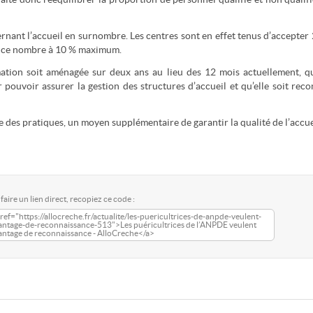
nant l’accueil en surnombre. Les centres sont en effet tenus d’accepter
er ce nombre à 10 % maximum.
mation soit aménagée sur deux ans au lieu des 12 mois actuellement, qu
ouvoir assurer la gestion des structures d’accueil et qu’elle soit rec
es pratiques, un moyen supplémentaire de garantir la qualité de l’accue
faire un lien direct, recopiez ce code :
ref="https://allocreche.fr/actualite/les-puericultrices-de-anpde-veulent-
antage-de-reconnaissance-513">Les puéricultrices de l’ANPDE veulent
antage de reconnaissance - AlloCreche</a>