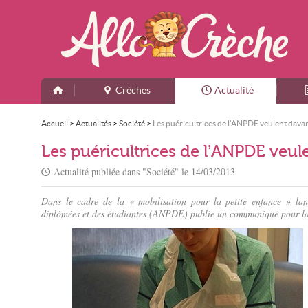
Crèches
Actualité
Accueil
>
Actualités
>
Société
>
Les puéricultrices de l’ANPDE veulent dav
Les puéricultrices de l’ANPDE veu
Actualité publiée dans "
Société
" le
14/03/2013
Dans le cadre de la « mobilisation pour la petite enfance » lan
diplômées et des étudiantes (ANPDE) publie un communiqué pour la r