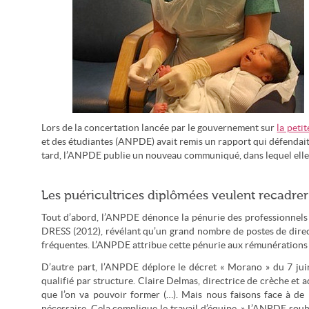
Lors de la concertation lancée par le gouvernement sur
la petit
Les puéricultrices regrettent que leur professionnalisme ne
et des étudiantes (ANPDE) avait remis un rapport qui défendait 
soit pas assez reconnu (Salim Fadhley/CC-by-sa)
tard, l’ANPDE publie un nouveau communiqué, dans lequel elle ins
Les puéricultrices diplômées veulent recadrer
Tout d’abord, l’ANPDE dénonce la pénurie des professionnels q
DRESS (2012), révélant qu’un grand nombre de postes de direc
fréquentes. L’ANPDE attribue cette pénurie aux rémunérations f
D’autre part, l’ANPDE déplore le décret « Morano » du 7 jui
qualifié par structure. Claire Delmas, directrice de crèche et 
que l’on va pouvoir former (…). Mais nous faisons face à de 
nécessaire. Cela complique le travail d’équipe. » L’ANPDE souh