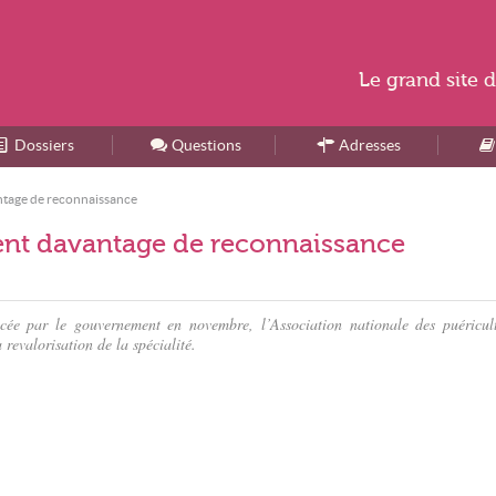
Le
grand site
d
Dossiers
Accueil
Questions
Adresses
antage de reconnaissance
lent davantage de reconnaissance
cée par le gouvernement en novembre, l’Association nationale des puéricult
evalorisation de la spécialité.