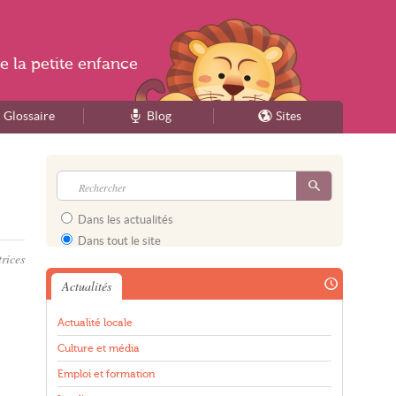
e la
petite enfance
Glossaire
Blog
Sites
Dans les actualités
Dans tout le site
rices
Actualités
Actualité locale
Culture et média
Emploi et formation