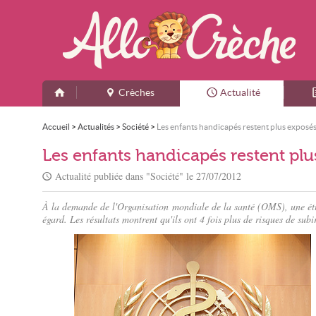
Crèches
Actualité
Accueil
>
Actualités
>
Société
>
Les enfants handicapés restent plus exposé
Les enfants handicapés restent pl
Actualité publiée dans "
Société
" le
27/07/2012
À la demande de l'Organisation mondiale de la santé (OMS), une étu
égard. Les résultats montrent qu'ils ont 4 fois plus de risques de subi