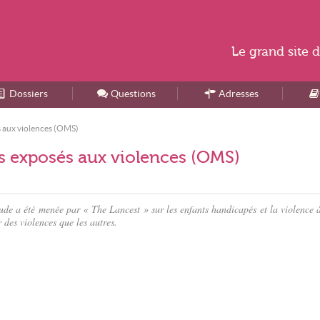
Le
grand site
d
Dossiers
Accueil
Questions
Adresses
s aux violences (OMS)
us exposés aux violences (OMS)
de a été menée par « The Lancest » sur les enfants handicapés et la violence à
r des violences que les autres.