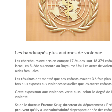
Le logo de l'organisation mondiale de la santé (United States
Les handicapés plus victimes de violence
Mission Geneva / CC-by-nd)
Les chercheurs ont pris en compte 17 études, soit 18 374 enfa
Israël, en Suède ou encore au Royaume-Uni. Les actes de violen
aides familiales.
Les résultats ont montré que ces enfants avaient 3,6 fois plus 
fois plus exposés aux violences sexuelles que les autres enfants
Cette exposition aux violences varie aussi selon le degré de h
violenté.
Selon le docteur Étienne Krug, directeur du département « Prév
prouvent qu'il y a une vulnérabilité disproportionnée des enfan