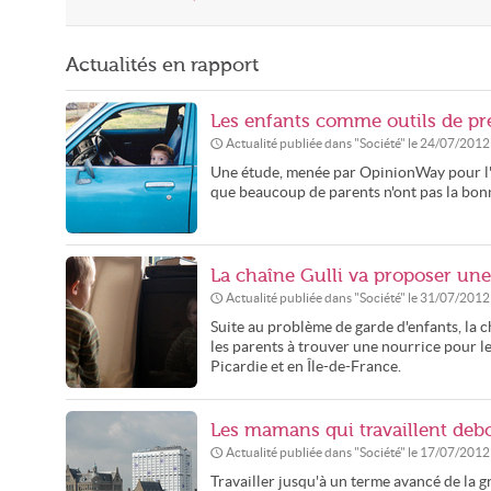
Actualités en rapport
Les enfants comme outils de pr
Actualité publiée dans "
Société
" le
24/07/2012
Une étude, menée par OpinionWay pour l'a
que beaucoup de parents n'ont pas la bonn
La chaîne Gulli va proposer un
Actualité publiée dans "
Société
" le
31/07/2012
Suite au problème de garde d'enfants, la c
les parents à trouver une nourrice pour l
Picardie et en Île-de-France.
Les mamans qui travaillent debo
Actualité publiée dans "
Société
" le
17/07/2012
Travailler jusqu'à un terme avancé de la