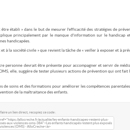
tre établi » dans le but de mesurer l'efficacité des stratégies de préve
explique principalement par le manque d'information sur le handicap e
nnes handicapées.
t à la société civile » que revient la tâche de « veiller à exposer et à pré
tre personne devrait être présente pour accompagner et servir de médi
'OMS, elle, suggère de tester plusieurs actions de prévention qui ont fait 
ns de soins et des formations pour améliorer les compétences parentales
vention de la maltraitance des enfants.
faire un lien direct, recopiez ce code :
ref="https://allocreche.fr/actualite/les-enfants-handicapes-restent-plus-
oses-aux-violences-oms-384">Les enfants handicapés restent plus exposés
violences (OMS) - AlloCreche</a>