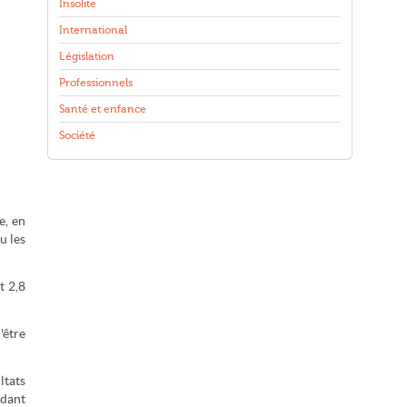
Insolite
International
Législation
Professionnels
Santé et enfance
Société
e, en
u les
t 2,8
'être
ltats
ndant