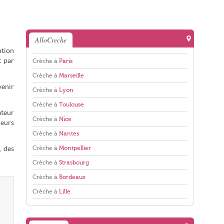
AlloCreche
ntion
t par
Crèche à
Paris
Crèche à
Marseille
venir
Crèche à
Lyon
Crèche à
Toulouse
ateur
Crèche à
Nice
leurs
Crèche à
Nantes
Crèche à
Montpellier
, des
Crèche à
Strasbourg
Crèche à
Bordeaux
Crèche à
Lille