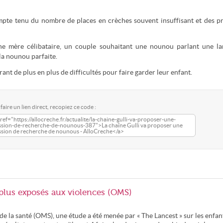
pte tenu du nombre de places en crèches souvent insuffisant et des pr
t une mère célibataire, un couple souhaitant une nounou parlant une l
la nounou parfaite.
nt de plus en plus de difficultés pour faire garder leur enfant.
faire un lien direct, recopiez ce code :
ref="https://allocreche.fr/actualite/la-chaine-gulli-va-proposer-une-
ssion-de-recherche-de-nounous-387">La chaîne Gulli va proposer une
ssion de recherche de nounous - AlloCreche</a>
 plus exposés aux violences (OMS)
e la santé (OMS), une étude a été menée par « The Lancest » sur les enfan