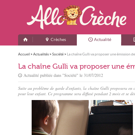
Crèches
Actualité
Accueil
>
Actualités
>
Société
>
La chaîne Gulli va proposer une émission 
La chaîne Gulli va proposer une 
Actualité publiée dans "
Société
" le
31/07/2012
Suite au problème de garde d'enfants, la chaîne Gulli proposera en o
pour leur enfant. Ce programme sera diffusé pendant 2 mois et se dé