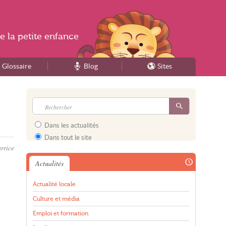
e la
petite enfance
Glossaire
Blog
Sites
Dans les actualités
Dans tout le site
rrice
Actualités
Actualité locale
Culture et média
Emploi et formation