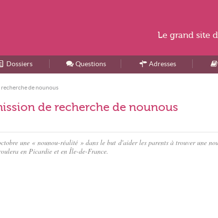
Le
grand site
d
Dossiers
Accueil
Questions
Adresses
de recherche de nounous
émission de recherche de nounous
ctobre une « nounou-réalité » dans le but d'aider les parents à trouver une nou
roulera en Picardie et en Île-de-France.