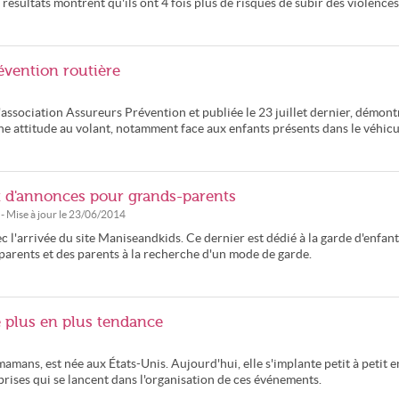
 résultats montrent qu'ils ont 4 fois plus de risques de subir des violence
évention routière
ssociation Assureurs Prévention et publiée le 23 juillet dernier, démont
e attitude au volant, notamment face aux enfants présents dans le véhicu
et d'annonces pour grands-parents
- Mise à jour le
23/06/2014
 l'arrivée du site Maniseandkids. Ce dernier est dédié à la garde d'enfant
-parents et des parents à la recherche d'un mode de garde.
e plus en plus tendance
mamans, est née aux États-Unis. Aujourd'hui, elle s'implante petit à petit e
rises qui se lancent dans l'organisation de ces événements.