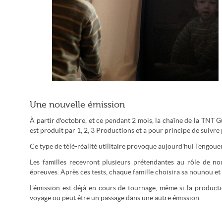
La télé-réalité s'attaque désormais à la garde d'enfants (kevin
Une nouvelle émission
rawlings / CC-by)
À partir d'octobre, et ce pendant 2 mois, la chaîne de la TNT
est produit par 1, 2, 3 Productions et a pour principe de suivre
Ce type de télé-réalité utilitaire provoque aujourd'hui l'engo
Les familles recevront plusieurs prétendantes au rôle de nou
épreuves. Après ces tests, chaque famille choisira sa nounou et
L'émission est déjà en cours de tournage, même si la producti
voyage ou peut être un passage dans une autre émission.