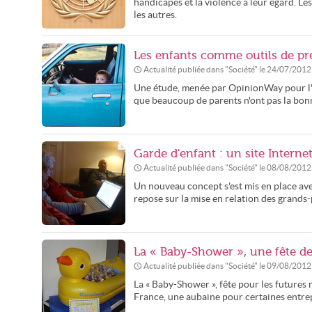
handicapés et la violence à leur égard. Les
les autres.
Les enfants comme outils de pr
Actualité publiée dans "
Société
" le
24/07/2012
Une étude, menée par OpinionWay pour l'a
que beaucoup de parents n'ont pas la bonn
Garde d'enfant : un site Intern
Actualité publiée dans "
Société
" le
08/08/2012
Un nouveau concept s'est mis en place avec
repose sur la mise en relation des grands
La « Baby-Shower », une fête d
Actualité publiée dans "
Société
" le
09/08/2012
La « Baby-Shower », fête pour les futures 
France, une aubaine pour certaines entrep