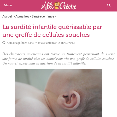
Menu
Accueil
>
Actualités
>
Santé et enfance
>
La surdité infantile guérissable par une greffe de cellules souches
La surdité infantile guérissable par
une greffe de cellules souches
Actualité publiée dans "
Santé et enfance
" le
16/02/2012
Des chercheurs américains ont trouvé un traitement permettant de guérir
une forme de surdité chez les nourrissons via une greffe de cellules souches.
Un nouvel espoir dans la guérison de la surdité infantile.