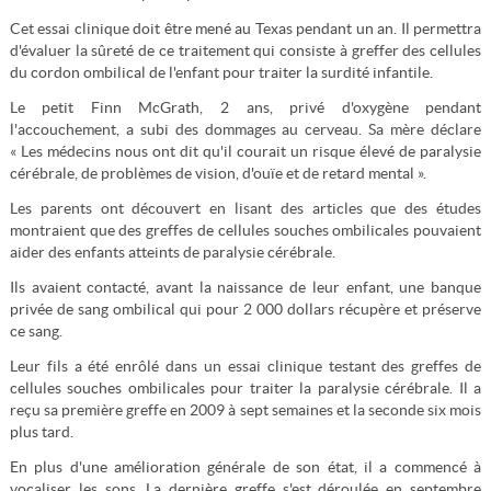
Cet essai clinique doit être mené au Texas pendant un an. Il permettra
d'évaluer la sûreté de ce traitement qui consiste à greffer des cellules
du cordon ombilical de l'enfant pour traiter la surdité infantile.
Le petit Finn McGrath, 2 ans, privé d'oxygène pendant
l'accouchement, a subi des dommages au cerveau. Sa mère déclare
« Les médecins nous ont dit qu'il courait un risque élevé de paralysie
cérébrale, de problèmes de vision, d'ouïe et de retard mental ».
Les parents ont découvert en lisant des articles que des études
montraient que des greffes de cellules souches ombilicales pouvaient
aider des enfants atteints de paralysie cérébrale.
Ils avaient contacté, avant la naissance de leur enfant, une banque
privée de sang ombilical qui pour 2 000 dollars récupère et préserve
ce sang.
Leur fils a été enrôlé dans un essai clinique testant des greffes de
cellules souches ombilicales pour traiter la paralysie cérébrale. Il a
reçu sa première greffe en 2009 à sept semaines et la seconde six mois
plus tard.
En plus d'une amélioration générale de son état, il a commencé à
vocaliser les sons. La dernière greffe s'est déroulée en septembre