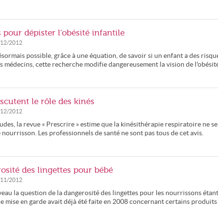
our dépister l'obésité infantile
/12/2012
ésormais possible, grâce à une équation, de savoir si un enfant a des risqu
ns médecins, cette recherche modifie dangereusement la vision de l'obésité
iscutent le rôle des kinés
/12/2012
des, la revue « Prescrire » estime que la kinésithérapie respiratoire ne se
e nourrisson. Les professionnels de santé ne sont pas tous de cet avis.
osité des lingettes pour bébé
/11/2012
au la question de la dangerosité des lingettes pour les nourrissons étan
 mise en garde avait déjà été faite en 2008 concernant certains produits