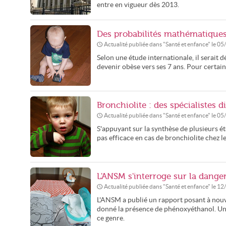
entre en vigueur dès 2013.
Des probabilités mathématiques p
Actualité publiée dans "
Santé et enfance
" le
05
Selon une étude internationale, il serait d
devenir obèse vers ses 7 ans. Pour certai
Bronchiolite : des spécialistes d
Actualité publiée dans "
Santé et enfance
" le
05
S'appuyant sur la synthèse de plusieurs étu
pas efficace en cas de bronchiolite chez l
L'ANSM s'interroge sur la danger
Actualité publiée dans "
Santé et enfance
" le
12
L'ANSM a publié un rapport posant à nouve
donné la présence de phénoxyéthanol. Une
ce genre.