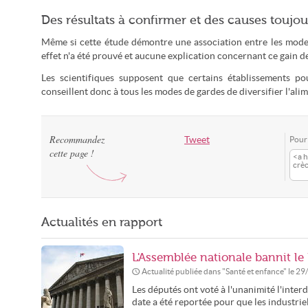
Des résultats à confirmer et des causes toujo
Même si cette étude démontre une association entre les modes 
effet n'a été prouvé et aucune explication concernant ce gain d
Les scientifiques supposent que certains établissements pou
conseillent donc à tous les modes de gardes de diversifier l'ali
Recommandez
Tweet
Pour 
cette page !
<a h
crèc
Actualités en rapport
L'Assemblée nationale bannit le 
Actualité publiée dans "
Santé et enfance
" le
29
Les députés ont voté à l'unanimité l'inter
date a été reportée pour que les industrie