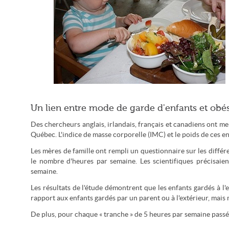
Pour les chercheurs, certaines structures d'accueil proposent
Un lien entre mode de garde d'enfants et obés
une alimentation mal-adaptée (Jim Champion/CC-by-sa)
Des chercheurs anglais, irlandais, français et canadiens ont m
Québec. L'indice de masse corporelle (IMC) et le poids de ces enfa
Les mères de famille ont rempli un questionnaire sur les différe
le nombre d'heures par semaine. Les scientifiques précisaie
semaine.
Les résultats de l'étude démontrent que les enfants gardés à l
rapport aux enfants gardés par un parent ou à l'extérieur, mais
De plus, pour chaque « tranche » de 5 heures par semaine passée