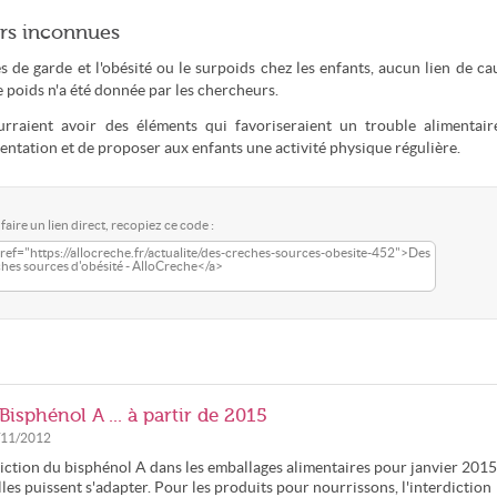
urs inconnues
de garde et l'obésité ou le surpoids chez les enfants, aucun lien de ca
e poids n'a été donnée par les chercheurs.
rraient avoir des éléments qui favoriseraient un trouble alimentaire
mentation et de proposer aux enfants une activité physique régulière.
faire un lien direct, recopiez ce code :
ref="https://allocreche.fr/actualite/des-creches-sources-obesite-452">Des
hes sources d'obésité - AlloCreche</a>
Bisphénol A ... à partir de 2015
/11/2012
diction du bisphénol A dans les emballages alimentaires pour janvier 2015
lles puissent s'adapter. Pour les produits pour nourrissons, l'interdiction