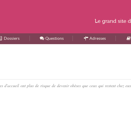
Le
grand site
d
Dossiers
Accueil
Questions
Adresses
es d'accueil ont plus de risque de devenir obèses que ceux qui restent chez eux