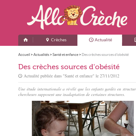
Crèches
Actualité
Accueil
>
Actualités
>
Santé et enfance
>
Des crèches sources d'obésité
Des crèches sources d'obésité
Actualité publiée dans "
Santé et enfance
" le
27/11/2012
Une étude internationale a révélé que les enfants gardés en structur
chercheurs supposent une inadaptation de certaines structures.