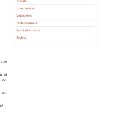
Insolite
International
Législation
Professionnels
Santé et enfance
Société
98 au
s, et
s par
, par
té.