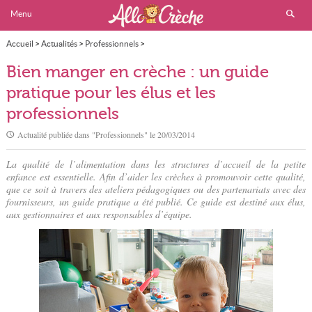
Menu
Accueil
>
Actualités
>
Professionnels
>
Bien manger en crèche : un guide pratique pour les élus et les professionnels
Bien manger en crèche : un guide
pratique pour les élus et les
professionnels
Actualité publiée dans "
Professionnels
" le
20/03/2014
La qualité de l’alimentation dans les structures d’accueil de la petite
enfance est essentielle. Afin d’aider les crèches à promouvoir cette qualité,
que ce soit à travers des ateliers pédagogiques ou des partenariats avec des
fournisseurs, un guide pratique a été publié. Ce guide est destiné aux élus,
aux gestionnaires et aux responsables d’équipe.