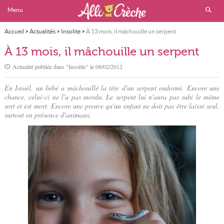
Menu
Accueil
>
Actualités
>
Insolite
>
À 13 mois, il mâchouille un serpent
À 13 mois, il mâchouille un serpent
Actualité publiée dans "
Insolite
" le
08/02/2012
En Israël, un bébé a mâchouillé la tête d'un serpent endormi. Encore une
chance, celui-ci ne l'a pas mordu. Le serpent lui n'aura pas subi le même
sort et est mort. Encore une preuve qu'un enfant ne doit pas être laissé seul,
surtout en présence d'animaux.